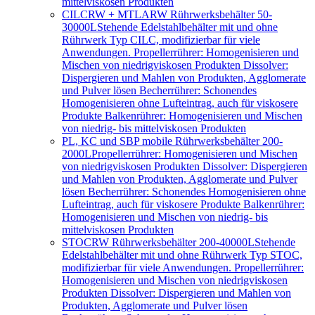
mittelviskosen Produkten
CILCRW + MTLARW Rührwerksbehälter 50-
30000L
Stehende Edelstahlbehälter mit und ohne
Rührwerk Typ CILC, modifizierbar für viele
Anwendungen. Propellerrührer: Homogenisieren und
Mischen von niedrigviskosen Produkten Dissolver:
Dispergieren und Mahlen von Produkten, Agglomerate
und Pulver lösen Becherrührer: Schonendes
Homogenisieren ohne Lufteintrag, auch für viskosere
Produkte Balkenrührer: Homogenisieren und Mischen
von niedrig- bis mittelviskosen Produkten
PL, KC und SBP mobile Rührwerksbehälter 200-
2000L
Propellerrührer: Homogenisieren und Mischen
von niedrigviskosen Produkten Dissolver: Dispergieren
und Mahlen von Produkten, Agglomerate und Pulver
lösen Becherrührer: Schonendes Homogenisieren ohne
Lufteintrag, auch für viskosere Produkte Balkenrührer:
Homogenisieren und Mischen von niedrig- bis
mittelviskosen Produkten
STOCRW Rührwerksbehälter 200-40000L
Stehende
Edelstahlbehälter mit und ohne Rührwerk Typ STOC,
modifizierbar für viele Anwendungen. Propellerrührer:
Homogenisieren und Mischen von niedrigviskosen
Produkten Dissolver: Dispergieren und Mahlen von
Produkten, Agglomerate und Pulver lösen