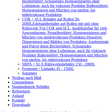
Becherrührer: Schonendes Homogenisieren ohne
Lufteintrag, auch für viskosere Produkte Balkenrührer:
Homogenisieren und Mischen von niedrig- bis
mittelviskosen Produkten
COR + SCL Behälter auf Rollen 50-
2000L
Edelstahlbehälter auf Rollen mit und ohne
Rührwerk Typ COR und SCL, modifizierbar für viele
Anwendungen. Propellerrührer: Homogenisieren und
Mischen von niedrigviskosen Produkten Dissolver:
Dispergieren und Mahlen von Produkten, Agglomerate
und Pulver lösen Becherrührer: Schonendes
Homogenisieren ohne Lufteintrag, auch für viskosere
Produkte Balkenrührer: Homogenisieren und Mischen
von niedrig- bis mittelviskosen Produkten
SBPA + SLA Rührwerksbehälter 150 - 2000L
Fermenter / Gärtanks 45 - 1500L
Sonstiges
Neubau nach Maß
Unternehmen
Standardisierte Behälter
Referenzen
Ankauf
Kontakt
Downloads