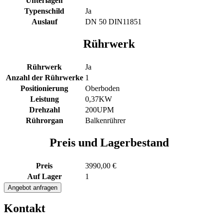
Unterlagen
Typenschild
Ja
Auslauf
DN 50 DIN11851
Rührwerk
Rührwerk
Ja
Anzahl der Rührwerke
1
Positionierung
Oberboden
Leistung
0,37KW
Drehzahl
200UPM
Rührorgan
Balkenrührer
Preis und Lagerbestand
Preis
3990,00 €
Auf Lager
1
350L
Angebot anfragen
Edelstahl
Rührwerksbehälter
Kontakt
mit