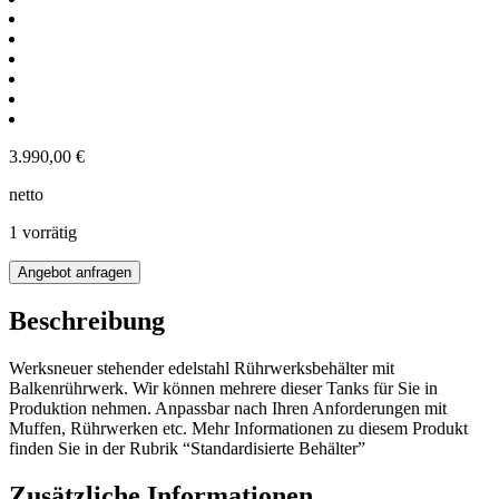
3.990,00
€
netto
1 vorrätig
350L
Angebot anfragen
Edelstahl
Rührwerksbehälter
Beschreibung
mit
Balkenrührwerk
Werksneuer stehender edelstahl Rührwerksbehälter mit
Menge
Balkenrührwerk. Wir können mehrere dieser Tanks für Sie in
Produktion nehmen. Anpassbar nach Ihren Anforderungen mit
Muffen, Rührwerken etc. Mehr Informationen zu diesem Produkt
finden Sie in der Rubrik “Standardisierte Behälter”
Zusätzliche Informationen