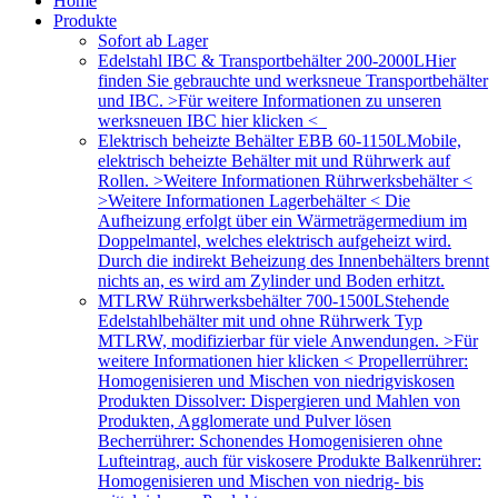
Home
Produkte
Sofort ab Lager
Edelstahl IBC & Transportbehälter 200-2000L
Hier
finden Sie gebrauchte und werksneue Transportbehälter
und IBC. >Für weitere Informationen zu unseren
werksneuen IBC hier klicken <
Elektrisch beheizte Behälter EBB 60-1150L
Mobile,
elektrisch beheizte Behälter mit und Rührwerk auf
Rollen. >Weitere Informationen Rührwerksbehälter <
>Weitere Informationen Lagerbehälter < Die
Aufheizung erfolgt über ein Wärmeträgermedium im
Doppelmantel, welches elektrisch aufgeheizt wird.
Durch die indirekt Beheizung des Innenbehälters brennt
nichts an, es wird am Zylinder und Boden erhitzt.
MTLRW Rührwerksbehälter 700-1500L
Stehende
Edelstahlbehälter mit und ohne Rührwerk Typ
MTLRW, modifizierbar für viele Anwendungen. >Für
weitere Informationen hier klicken < Propellerrührer:
Homogenisieren und Mischen von niedrigviskosen
Produkten Dissolver: Dispergieren und Mahlen von
Produkten, Agglomerate und Pulver lösen
Becherrührer: Schonendes Homogenisieren ohne
Lufteintrag, auch für viskosere Produkte Balkenrührer:
Homogenisieren und Mischen von niedrig- bis