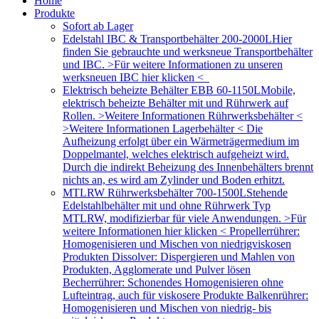
Home
Produkte
Sofort ab Lager
Edelstahl IBC & Transportbehälter 200-2000L
Hier
finden Sie gebrauchte und werksneue Transportbehälter
und IBC. >Für weitere Informationen zu unseren
werksneuen IBC hier klicken <
Elektrisch beheizte Behälter EBB 60-1150L
Mobile,
elektrisch beheizte Behälter mit und Rührwerk auf
Rollen. >Weitere Informationen Rührwerksbehälter <
>Weitere Informationen Lagerbehälter < Die
Aufheizung erfolgt über ein Wärmeträgermedium im
Doppelmantel, welches elektrisch aufgeheizt wird.
Durch die indirekt Beheizung des Innenbehälters brennt
nichts an, es wird am Zylinder und Boden erhitzt.
MTLRW Rührwerksbehälter 700-1500L
Stehende
Edelstahlbehälter mit und ohne Rührwerk Typ
MTLRW, modifizierbar für viele Anwendungen. >Für
weitere Informationen hier klicken < Propellerrührer:
Homogenisieren und Mischen von niedrigviskosen
Produkten Dissolver: Dispergieren und Mahlen von
Produkten, Agglomerate und Pulver lösen
Becherrührer: Schonendes Homogenisieren ohne
Lufteintrag, auch für viskosere Produkte Balkenrührer:
Homogenisieren und Mischen von niedrig- bis