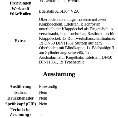
3x Lenkrolle mit Bremse
Fixierungen
Werkstoff
Edelstahl AISI304 V2A
Füße/Rollen
Oberboden als mittige Traverse mit zwei
Klappdeckeln, Edelstahl Blechrosten
unterhalb der Klappdeckel als Eingreifschutz,
verschraubt, herausnehmbar, Rastfunktion für
Klappdeckel, 1x Rührwerksflanschaufnahme,
Extras
1x DN50 DIN11851 Stutzen auf dem
Oberboden mit Blindkappe, 1x Edelstahlgriff
am Zylinder angeschweißt, 1x
Auslaufarmatur Kugelhahn Edelstahl DN50
DIN11851, 1x Typenschild
Ausstattung
Ausführung
Einwandig
Isoliert
Nein
Druckbehälter
Nein
Sprühkopf (CIP)
Nein
Technische
Zeichnung /
Ja