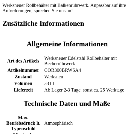
Balkenrührwerk
Werksneuer Rollbehälter mit Balkenrührwerk. Anpassbar auf ihre
Menge
Anforderungen, sprechen Sie uns an!
Zusätzliche Informationen
Allgemeine Informationen
Werksneuer Edelstahl Rollbehälter mit
Art des Artikels
Becherrührwerk
Artikelnummer
COR300BRWSA4
Zustand
Werksneu
Volumen
331 l
Lieferzeit
Ab Lager 2-3 Tage, sonst ca. 25 Werktage
Technische Daten und Maße
Max.
Betriebsdruck lt.
Atmosphärisch
Typenschild