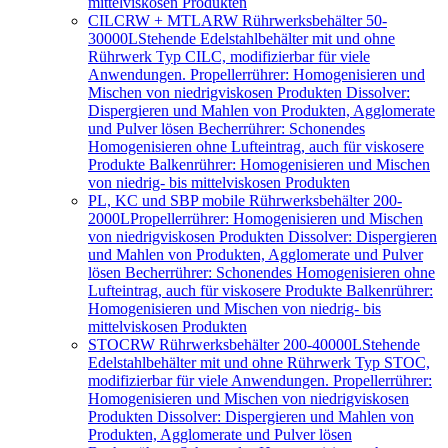
mittelviskosen Produkten
CILCRW + MTLARW Rührwerksbehälter 50-
30000L
Stehende Edelstahlbehälter mit und ohne
Rührwerk Typ CILC, modifizierbar für viele
Anwendungen. Propellerrührer: Homogenisieren und
Mischen von niedrigviskosen Produkten Dissolver:
Dispergieren und Mahlen von Produkten, Agglomerate
und Pulver lösen Becherrührer: Schonendes
Homogenisieren ohne Lufteintrag, auch für viskosere
Produkte Balkenrührer: Homogenisieren und Mischen
von niedrig- bis mittelviskosen Produkten
PL, KC und SBP mobile Rührwerksbehälter 200-
2000L
Propellerrührer: Homogenisieren und Mischen
von niedrigviskosen Produkten Dissolver: Dispergieren
und Mahlen von Produkten, Agglomerate und Pulver
lösen Becherrührer: Schonendes Homogenisieren ohne
Lufteintrag, auch für viskosere Produkte Balkenrührer:
Homogenisieren und Mischen von niedrig- bis
mittelviskosen Produkten
STOCRW Rührwerksbehälter 200-40000L
Stehende
Edelstahlbehälter mit und ohne Rührwerk Typ STOC,
modifizierbar für viele Anwendungen. Propellerrührer:
Homogenisieren und Mischen von niedrigviskosen
Produkten Dissolver: Dispergieren und Mahlen von
Produkten, Agglomerate und Pulver lösen