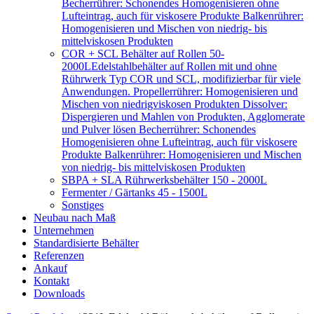
Becherrührer: Schonendes Homogenisieren ohne
Lufteintrag, auch für viskosere Produkte Balkenrührer:
Homogenisieren und Mischen von niedrig- bis
mittelviskosen Produkten
COR + SCL Behälter auf Rollen 50-
2000L
Edelstahlbehälter auf Rollen mit und ohne
Rührwerk Typ COR und SCL, modifizierbar für viele
Anwendungen. Propellerrührer: Homogenisieren und
Mischen von niedrigviskosen Produkten Dissolver:
Dispergieren und Mahlen von Produkten, Agglomerate
und Pulver lösen Becherrührer: Schonendes
Homogenisieren ohne Lufteintrag, auch für viskosere
Produkte Balkenrührer: Homogenisieren und Mischen
von niedrig- bis mittelviskosen Produkten
SBPA + SLA Rührwerksbehälter 150 - 2000L
Fermenter / Gärtanks 45 - 1500L
Sonstiges
Neubau nach Maß
Unternehmen
Standardisierte Behälter
Referenzen
Ankauf
Kontakt
Downloads