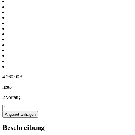
4.760,00
€
netto
2 vorrätig
331L
Edelstahl
Angebot anfragen
Rührwerksbehälter
auf
Beschreibung
Rollen
mit