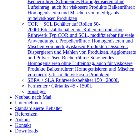
Becherrührer: Schonendes Homogenisieren ohne
Lufteintrag, auch für viskosere Produkte Balkenrührer:
Homogenisieren und Mischen von niedrig- bis
mittelviskosen Produkten
COR + SCL Behälter auf Rollen 50-
2000L
Edelstahlbehälter auf Rollen mit und ohne
Rührwerk Typ COR und SCL, modifizierbar für viele
Anwendungen. Propellerrührer: Homogenisieren und
Mischen von niedrigviskosen Produkten Dissolver:
Dispergieren und Mahlen von Produkten, Agglomerate
und Pulver lösen Becherrührer: Schonendes
Homogenisieren ohne Lufteintrag, auch für viskosere
Produkte Balkenrührer: Homogenisieren und Mischen
von niedrig- bis mittelviskosen Produkten
SBPA + SLA Rührwerksbehälter 150 - 2000L
Fermenter / Gärtanks 45 - 1500L
Sonstiges
Neubau nach Maß
Unternehmen
Standardisierte Behälter
Referenzen
Ankauf
Kontakt
Downloads