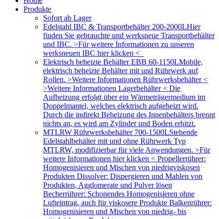
Home
Produkte
Sofort ab Lager
Edelstahl IBC & Transportbehälter 200-2000L
Hier
finden Sie gebrauchte und werksneue Transportbehälter
und IBC. >Für weitere Informationen zu unseren
werksneuen IBC hier klicken <
Elektrisch beheizte Behälter EBB 60-1150L
Mobile,
elektrisch beheizte Behälter mit und Rührwerk auf
Rollen. >Weitere Informationen Rührwerksbehälter <
>Weitere Informationen Lagerbehälter < Die
Aufheizung erfolgt über ein Wärmeträgermedium im
Doppelmantel, welches elektrisch aufgeheizt wird.
Durch die indirekt Beheizung des Innenbehälters brennt
nichts an, es wird am Zylinder und Boden erhitzt.
MTLRW Rührwerksbehälter 700-1500L
Stehende
Edelstahlbehälter mit und ohne Rührwerk Typ
MTLRW, modifizierbar für viele Anwendungen. >Für
weitere Informationen hier klicken < Propellerrührer:
Homogenisieren und Mischen von niedrigviskosen
Produkten Dissolver: Dispergieren und Mahlen von
Produkten, Agglomerate und Pulver lösen
Becherrührer: Schonendes Homogenisieren ohne
Lufteintrag, auch für viskosere Produkte Balkenrührer:
Homogenisieren und Mischen von niedrig- bis