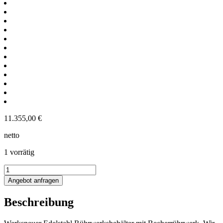
11.355,00
€
netto
1 vorrätig
3150L
Edelstahlbehälter
Angebot anfragen
mit
Becherrührwerk
Beschreibung
Menge