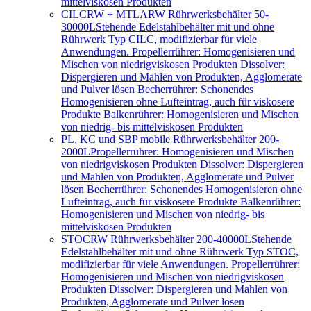
mittelviskosen Produkten
CILCRW + MTLARW Rührwerksbehälter 50-
30000L
Stehende Edelstahlbehälter mit und ohne
Rührwerk Typ CILC, modifizierbar für viele
Anwendungen. Propellerrührer: Homogenisieren und
Mischen von niedrigviskosen Produkten Dissolver:
Dispergieren und Mahlen von Produkten, Agglomerate
und Pulver lösen Becherrührer: Schonendes
Homogenisieren ohne Lufteintrag, auch für viskosere
Produkte Balkenrührer: Homogenisieren und Mischen
von niedrig- bis mittelviskosen Produkten
PL, KC und SBP mobile Rührwerksbehälter 200-
2000L
Propellerrührer: Homogenisieren und Mischen
von niedrigviskosen Produkten Dissolver: Dispergieren
und Mahlen von Produkten, Agglomerate und Pulver
lösen Becherrührer: Schonendes Homogenisieren ohne
Lufteintrag, auch für viskosere Produkte Balkenrührer:
Homogenisieren und Mischen von niedrig- bis
mittelviskosen Produkten
STOCRW Rührwerksbehälter 200-40000L
Stehende
Edelstahlbehälter mit und ohne Rührwerk Typ STOC,
modifizierbar für viele Anwendungen. Propellerrührer:
Homogenisieren und Mischen von niedrigviskosen
Produkten Dissolver: Dispergieren und Mahlen von
Produkten, Agglomerate und Pulver lösen