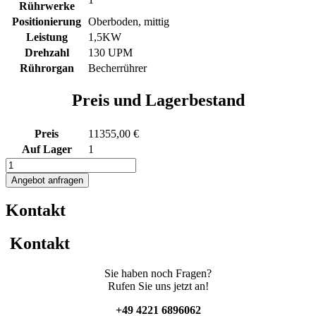
Rührwerke
Positionierung
Oberboden, mittig
Leistung
1,5KW
Drehzahl
130 UPM
Rührorgan
Becherrührer
Preis und Lagerbestand
Preis
11355,00 €
Auf Lager
1
3150L
Edelstahlbehälter
Angebot anfragen
mit
Becherrührwerk
Kontakt
Menge
Kontakt
Sie haben noch Fragen?
Rufen Sie uns jetzt an!
+49 4221 6896062