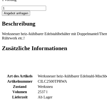
2537L
heiz-/kühlbarer
Angebot anfragen
Edelstahlbehälter
mit
Beschreibung
Doppelmantel
und
Ankerrührwerk
Werksneuer heiz-/kühlbarer Edelstahlbehälter mit Doppelmantel/The
Menge
Rührwerk etc.!
Zusätzliche Informationen
Art des Artikels
Werksneuer heiz-/kühlbarer Edelstahl-Mischb
Artikelnummer
CILC2500TPRWA
Zustand
Werksneu
Volumen
2537 l
Lieferzeit
Ab Lager