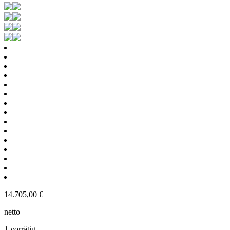
14.705,00
€
netto
1 vorrätig