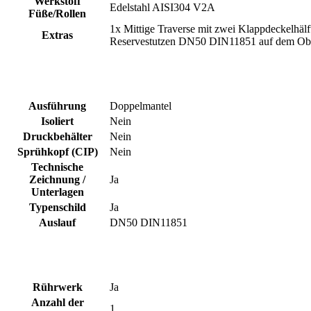
Werkstoff
Edelstahl AISI304 V2A
Füße/Rollen
1x Mittige Traverse mit zwei Klappdeckelhälf
Extras
Reservestutzen DN50 DIN11851 auf dem Obe
Ausführung
Doppelmantel
Isoliert
Nein
Druckbehälter
Nein
Sprühkopf (CIP)
Nein
Technische
Zeichnung /
Ja
Unterlagen
Typenschild
Ja
Auslauf
DN50 DIN11851
Rührwerk
Ja
Anzahl der
1