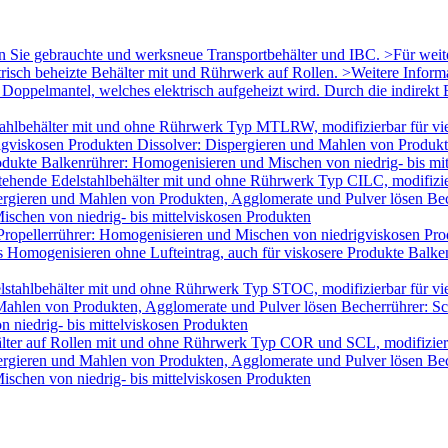
en Sie gebrauchte und werksneue Transportbehälter und IBC. >Für wei
trisch beheizte Behälter mit und Rührwerk auf Rollen. >Weitere Infor
oppelmantel, welches elektrisch aufgeheizt wird. Durch die indirekt B
ahlbehälter mit und ohne Rührwerk Typ MTLRW, modifizierbar für vie
igviskosen Produkten Dissolver: Dispergieren und Mahlen von Produk
odukte Balkenrührer: Homogenisieren und Mischen von niedrig- bis mi
tehende Edelstahlbehälter mit und ohne Rührwerk Typ CILC, modifizie
ergieren und Mahlen von Produkten, Agglomerate und Pulver lösen Bec
schen von niedrig- bis mittelviskosen Produkten
Propellerrührer: Homogenisieren und Mischen von niedrigviskosen Pro
Homogenisieren ohne Lufteintrag, auch für viskosere Produkte Balken
lstahlbehälter mit und ohne Rührwerk Typ STOC, modifizierbar für v
 Mahlen von Produkten, Agglomerate und Pulver lösen Becherrührer: Sc
 niedrig- bis mittelviskosen Produkten
älter auf Rollen mit und ohne Rührwerk Typ COR und SCL, modifizier
ergieren und Mahlen von Produkten, Agglomerate und Pulver lösen Bec
schen von niedrig- bis mittelviskosen Produkten