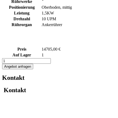
Rührwerke
Positionierung
Oberboden, mittig
Leistung
1,5KW
Drehzahl
10 UPM
Rührorgan
Ankerrührer
Preis
14705,00 €
Auf Lager
1
2537L
heiz-/kühlbarer
Angebot anfragen
Edelstahlbehälter
mit
Kontakt
Doppelmantel
und
Ankerrührwerk
Kontakt
Menge