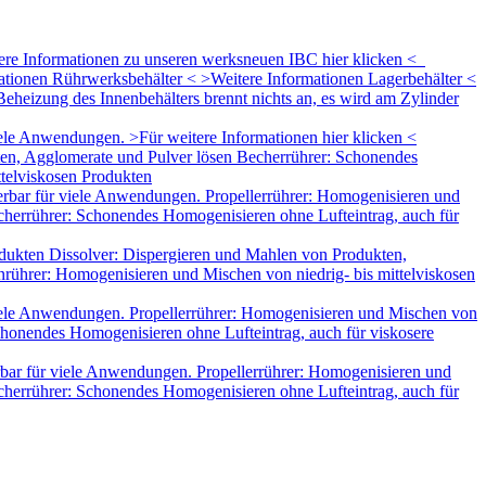
tere Informationen zu unseren werksneuen IBC hier klicken <
mationen Rührwerksbehälter < >Weitere Informationen Lagerbehälter <
eheizung des Innenbehälters brennt nichts an, es wird am Zylinder
le Anwendungen. >Für weitere Informationen hier klicken <
ten, Agglomerate und Pulver lösen Becherrührer: Schonendes
ttelviskosen Produkten
rbar für viele Anwendungen. Propellerrührer: Homogenisieren und
herrührer: Schonendes Homogenisieren ohne Lufteintrag, auch für
dukten Dissolver: Dispergieren und Mahlen von Produkten,
rührer: Homogenisieren und Mischen von niedrig- bis mittelviskosen
iele Anwendungen. Propellerrührer: Homogenisieren und Mischen von
honendes Homogenisieren ohne Lufteintrag, auch für viskosere
bar für viele Anwendungen. Propellerrührer: Homogenisieren und
herrührer: Schonendes Homogenisieren ohne Lufteintrag, auch für