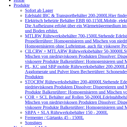
Home
Produkte
Sofort ab Lager
Edelstahl IBC & Transportbehälter 200-2000L
Hier find
Elektrisch beheizte Behälter EBB 60-1150L
Mobile, elek
Die Aufheizung erfolgt über ein Wärmeträgermedium im D
und Boden erhitzt.
MTLRW Rührwerksbehälter 700-1500L
Stehende Edelst
Propellerrührer: Homogenisieren und Mischen von niedr
Homogenisieren ohne Lufteintrag, auch für viskosere Pr
CILCRW + MTLARW Rührwerksbehälter 50-30000L
S
Mischen von niedrigviskosen Produkten Dissolver: Disp
viskosere Produkte Balkenrührer: Homogenisieren und Mi
PL, KC und SBP mobile Rührwerksbehälter 200-2000L
Agglomerate und Pulver lösen Becherrührer: Schonendes 
Produkten
STOCRW Rührwerksbehälter 200-40000L
Stehende Ede
niedrigviskosen Produkten Dissolver: Dispergieren und
Produkte Balkenrührer: Homogenisieren und Mischen von
COR + SCL Behälter auf Rollen 50-2000L
Edelstahlbeh
Mischen von niedrigviskosen Produkten Dissolver: Disp
viskosere Produkte Balkenrührer: Homogenisieren und Mi
SBPA + SLA Rührwerksbehälter 150 - 2000L
Fermenter / Gärtanks 45 - 1500L
Sonstiges