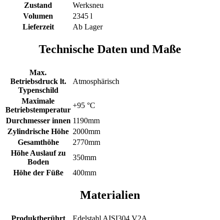
Zustand
Werksneu
Volumen
2345 l
Lieferzeit
Ab Lager
Technische Daten und Maße
Max.
Betriebsdruck lt.
Atmosphärisch
Typenschild
Maximale
+95 °C
Betriebstemperatur
Durchmesser innen
1190mm
Zylindrische Höhe
2000mm
Gesamthöhe
2770mm
Höhe Auslauf zu
350mm
Boden
Höhe der Füße
400mm
Materialien
Produktberührt
Edelstahl AISI304 V2A