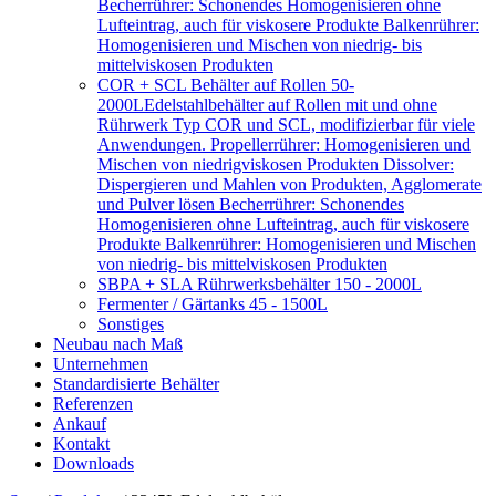
Becherrührer: Schonendes Homogenisieren ohne
Lufteintrag, auch für viskosere Produkte Balkenrührer:
Homogenisieren und Mischen von niedrig- bis
mittelviskosen Produkten
COR + SCL Behälter auf Rollen 50-
2000L
Edelstahlbehälter auf Rollen mit und ohne
Rührwerk Typ COR und SCL, modifizierbar für viele
Anwendungen. Propellerrührer: Homogenisieren und
Mischen von niedrigviskosen Produkten Dissolver:
Dispergieren und Mahlen von Produkten, Agglomerate
und Pulver lösen Becherrührer: Schonendes
Homogenisieren ohne Lufteintrag, auch für viskosere
Produkte Balkenrührer: Homogenisieren und Mischen
von niedrig- bis mittelviskosen Produkten
SBPA + SLA Rührwerksbehälter 150 - 2000L
Fermenter / Gärtanks 45 - 1500L
Sonstiges
Neubau nach Maß
Unternehmen
Standardisierte Behälter
Referenzen
Ankauf
Kontakt
Downloads