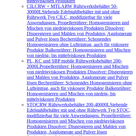
mittelviskosen Produkten
CILCRW + MTLARW Rührwerksbehälter 50-
30000L
Stehende Edelstahlbehälter mit und ohne
Rührwerk Typ CILC, modifizierbar für viele
Anwendungen. Propellerrührer: Homogenisieren und
Mischen von niedrigviskosen Produkten Dissolver:
Dispergieren und Mahlen von Produkten, Agglomerate
und Pulver lösen Becherrührer: Schonendes
Homogenisieren ohne Lufteintrag, auch für viskosere
Produkte Balkenrührer: Homogenisieren und Mischen
von niedrig- bis mittelviskosen Produkten
PL, KC und SBP mobile Rührwerksbehälter 200-
2000L
Propellerrührer: Homogenisieren und Mischen
von niedrigviskosen Produkten Dissolver: Dispergieren
und Mahlen von Produkten, Agglomerate und Pulver
lösen Becherrührer: Schonendes Homogenisieren ohne
Lufteintrag, auch für viskosere Produkte Balkenrührer:
Homogenisieren und Mischen von niedrig- bis
mittelviskosen Produkten
STOCRW Rührwerksbehälter 200-40000L
Stehende
Edelstahlbehälter mit und ohne Rührwerk Typ STOC,
modifizierbar für viele Anwendungen. Propellerrührer:
Homogenisieren und Mischen von niedrigviskosen
Produkten Dissolver: Dispergieren und Mahlen von
Produkten, Agglomerate und Pulver lösen