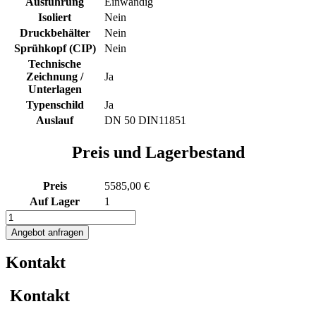
Ausführung
Einwandig
Isoliert
Nein
Druckbehälter
Nein
Sprühkopf (CIP)
Nein
Technische
Zeichnung /
Ja
Unterlagen
Typenschild
Ja
Auslauf
DN 50 DIN11851
Preis und Lagerbestand
Preis
5585,00 €
Auf Lager
1
2345L
Edelstahlbehälter
Angebot anfragen
Menge
Kontakt
Kontakt