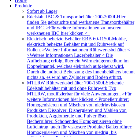
Home
Produkte
Sofort ab Lager
Edelstahl IBC & Transportbehälter 200-2000L
Hier
finden Sie gebrauchte und werksneue Transportbehälter
und IBC. >Für weitere Informationen zu unseren
werksneuen IBC hier klicken <
Elektrisch beheizte Behälter EBB 60-1150L
Mobile,
elektrisch beheizte Behälter mit und Rührwerk auf
Rollen. >Weitere Informationen Rührwerksbehälter <
>Weitere Informationen Lagerbehälter < Die
Aufheizung erfolgt über ein Wärmeträgermedium im
Doppelmantel, welches elektrisch aufgeheizt wird.
Durch die indirekt Beheizung des Innenbehälters brennt
nichts an, es wird am Zylinder und Boden erhitzt.
MTLRW Rührwerksbehälter 700-1500L
Stehende
Edelstahlbehälter mit und ohne Rührwerk Typ
MTLRW, modifizierbar für viele Anwendungen. >Für
weitere Informationen hier klicken < Propellerrührer:
Homogenisieren und Mischen von niedrigviskosen
Produkten Dissolver: Dispergieren und Mahlen von
Produkten, Agglomerate und Pulver lösen
Becherrührer: Schonendes Homogenisieren ohne
Lufteintrag, auch für viskosere Produkte Balkenrührer:
Homogenisieren und Mischen von niedrig- bis