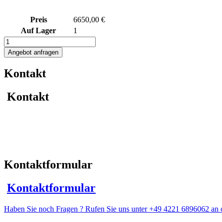
Preis
6650,00 €
Auf Lager
1
2266L
heiz-/kühlbarer
Angebot anfragen
Edelstahlbehälter
mit
Kontakt
Thermoplate
Menge
Kontakt
Kontaktformular
Kontaktformular
Haben Sie noch Fragen ? Rufen Sie uns unter +49 4221 6896062 an o