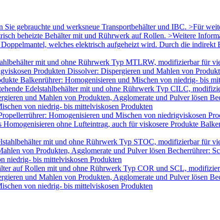
en Sie gebrauchte und werksneue Transportbehälter und IBC. >Für wei
trisch beheizte Behälter mit und Rührwerk auf Rollen. >Weitere Infor
oppelmantel, welches elektrisch aufgeheizt wird. Durch die indirekt B
ahlbehälter mit und ohne Rührwerk Typ MTLRW, modifizierbar für vie
igviskosen Produkten Dissolver: Dispergieren und Mahlen von Produk
odukte Balkenrührer: Homogenisieren und Mischen von niedrig- bis mi
tehende Edelstahlbehälter mit und ohne Rührwerk Typ CILC, modifizie
ergieren und Mahlen von Produkten, Agglomerate und Pulver lösen Bec
schen von niedrig- bis mittelviskosen Produkten
Propellerrührer: Homogenisieren und Mischen von niedrigviskosen Pro
Homogenisieren ohne Lufteintrag, auch für viskosere Produkte Balken
lstahlbehälter mit und ohne Rührwerk Typ STOC, modifizierbar für v
 Mahlen von Produkten, Agglomerate und Pulver lösen Becherrührer: Sc
 niedrig- bis mittelviskosen Produkten
älter auf Rollen mit und ohne Rührwerk Typ COR und SCL, modifizier
ergieren und Mahlen von Produkten, Agglomerate und Pulver lösen Bec
schen von niedrig- bis mittelviskosen Produkten