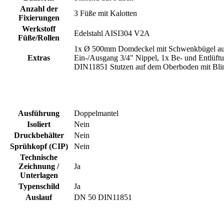
Anzahl der
3 Füße mit Kalotten
Fixierungen
Werkstoff
Edelstahl AISI304 V2A
Füße/Rollen
1x Ø 500mm Domdeckel mit Schwenkbügel auf
Extras
Ein-/Ausgang 3/4" Nippel, 1x Be- und Entlüf
DIN11851 Stutzen auf dem Oberboden mit Blin
Ausführung
Doppelmantel
Isoliert
Nein
Druckbehälter
Nein
Sprühkopf (CIP)
Nein
Technische
Zeichnung /
Ja
Unterlagen
Typenschild
Ja
Auslauf
DN 50 DIN11851