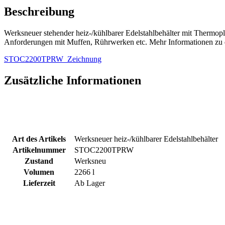
mit
Beschreibung
Thermoplate
Menge
Werksneuer stehender heiz-/kühlbarer Edelstahlbehälter mit Thermop
Anforderungen mit Muffen, Rührwerken etc. Mehr Informationen zu di
STOC2200TPRW_Zeichnung
Zusätzliche Informationen
Art des Artikels
Werksneuer heiz-/kühlbarer Edelstahlbehälter
Artikelnummer
STOC2200TPRW
Zustand
Werksneu
Volumen
2266 l
Lieferzeit
Ab Lager