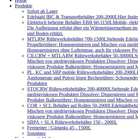
Home
Produkte
Sofort ab Lager
Edelstahl IBC & Transportbehälter 200-2000L
Hier find
Elektrisch beheizte Behälter EBB 60-1150L
Mobile, elek
Die Aufheizung erfolgt über ein Wärmeträgermedium im D
und Boden erhitzt.
MTLRW Rührwerksbehälter 700-1500L
Stehende Edelst
Propellerrührer: Homogenisieren und Mischen von niedr
Homogenisieren ohne Lufteintrag, auch für viskosere Pr
CILCRW + MTLARW Rührwerksbehälter 50-30000L
S
Mischen von niedrigviskosen Produkten Dissolver: Disp
viskosere Produkte Balkenrührer: Homogenisieren und Mi
PL, KC und SBP mobile Rührwerksbehälter 200-2000L
Agglomerate und Pulver lösen Becherrührer: Schonendes 
Produkten
STOCRW Rührwerksbehälter 200-40000L
Stehende Ede
niedrigviskosen Produkten Dissolver: Dispergieren und
Produkte Balkenrührer: Homogenisieren und Mischen von
COR + SCL Behälter auf Rollen 50-2000L
Edelstahlbeh
Mischen von niedrigviskosen Produkten Dissolver: Disp
viskosere Produkte Balkenrührer: Homogenisieren und Mi
SBPA + SLA Rührwerksbehälter 150 - 2000L
Fermenter / Gärtanks 45 - 1500L
Sonstiges