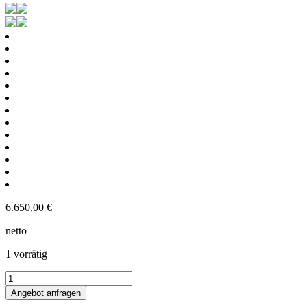
6.650,00
€
netto
1 vorrätig
2266L
heiz-/kühlbarer
Angebot anfragen
Edelstahlbehälter