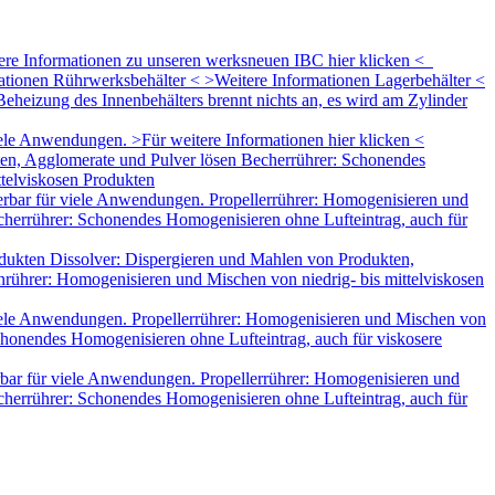
tere Informationen zu unseren werksneuen IBC hier klicken <
mationen Rührwerksbehälter < >Weitere Informationen Lagerbehälter <
eheizung des Innenbehälters brennt nichts an, es wird am Zylinder
le Anwendungen. >Für weitere Informationen hier klicken <
ten, Agglomerate und Pulver lösen Becherrührer: Schonendes
ttelviskosen Produkten
rbar für viele Anwendungen. Propellerrührer: Homogenisieren und
herrührer: Schonendes Homogenisieren ohne Lufteintrag, auch für
dukten Dissolver: Dispergieren und Mahlen von Produkten,
rührer: Homogenisieren und Mischen von niedrig- bis mittelviskosen
iele Anwendungen. Propellerrührer: Homogenisieren und Mischen von
honendes Homogenisieren ohne Lufteintrag, auch für viskosere
bar für viele Anwendungen. Propellerrührer: Homogenisieren und
herrührer: Schonendes Homogenisieren ohne Lufteintrag, auch für