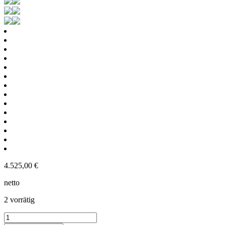
4.525,00
€
netto
2 vorrätig
221L