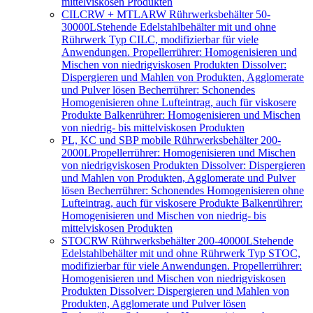
mittelviskosen Produkten
CILCRW + MTLARW Rührwerksbehälter 50-
30000L
Stehende Edelstahlbehälter mit und ohne
Rührwerk Typ CILC, modifizierbar für viele
Anwendungen. Propellerrührer: Homogenisieren und
Mischen von niedrigviskosen Produkten Dissolver:
Dispergieren und Mahlen von Produkten, Agglomerate
und Pulver lösen Becherrührer: Schonendes
Homogenisieren ohne Lufteintrag, auch für viskosere
Produkte Balkenrührer: Homogenisieren und Mischen
von niedrig- bis mittelviskosen Produkten
PL, KC und SBP mobile Rührwerksbehälter 200-
2000L
Propellerrührer: Homogenisieren und Mischen
von niedrigviskosen Produkten Dissolver: Dispergieren
und Mahlen von Produkten, Agglomerate und Pulver
lösen Becherrührer: Schonendes Homogenisieren ohne
Lufteintrag, auch für viskosere Produkte Balkenrührer:
Homogenisieren und Mischen von niedrig- bis
mittelviskosen Produkten
STOCRW Rührwerksbehälter 200-40000L
Stehende
Edelstahlbehälter mit und ohne Rührwerk Typ STOC,
modifizierbar für viele Anwendungen. Propellerrührer:
Homogenisieren und Mischen von niedrigviskosen
Produkten Dissolver: Dispergieren und Mahlen von
Produkten, Agglomerate und Pulver lösen