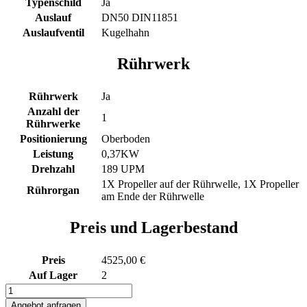
Typenschild
Ja
Auslauf
DN50 DIN11851
Auslaufventil
Kugelhahn
Rührwerk
Rührwerk
Ja
Anzahl der
1
Rührwerke
Positionierung
Oberboden
Leistung
0,37KW
Drehzahl
189 UPM
1X Propeller auf der Rührwelle, 1X Propeller
Rührorgan
am Ende der Rührwelle
Preis und Lagerbestand
Preis
4525,00 €
Auf Lager
2
221L
heiz-/kühlbarer
Angebot anfragen