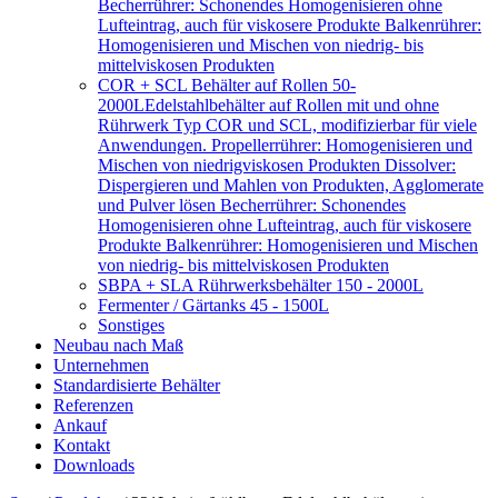
Becherrührer: Schonendes Homogenisieren ohne
Lufteintrag, auch für viskosere Produkte Balkenrührer:
Homogenisieren und Mischen von niedrig- bis
mittelviskosen Produkten
COR + SCL Behälter auf Rollen 50-
2000L
Edelstahlbehälter auf Rollen mit und ohne
Rührwerk Typ COR und SCL, modifizierbar für viele
Anwendungen. Propellerrührer: Homogenisieren und
Mischen von niedrigviskosen Produkten Dissolver:
Dispergieren und Mahlen von Produkten, Agglomerate
und Pulver lösen Becherrührer: Schonendes
Homogenisieren ohne Lufteintrag, auch für viskosere
Produkte Balkenrührer: Homogenisieren und Mischen
von niedrig- bis mittelviskosen Produkten
SBPA + SLA Rührwerksbehälter 150 - 2000L
Fermenter / Gärtanks 45 - 1500L
Sonstiges
Neubau nach Maß
Unternehmen
Standardisierte Behälter
Referenzen
Ankauf
Kontakt
Downloads