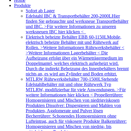
Home
Produkte
Sofort ab Lager
Edelstahl IBC & Transportbehälter 200-2000L
Hier
finden Sie gebrauchte und werksneue Transportbehälter
und IBC. >Für weitere Informationen zu unseren
werksneuen IBC hier klicken <
Elektrisch beheizte Behälter EBB 60-1150L
Mobile,
elektrisch beheizte Behälter mit und Rührwerk auf
Rollen. >Weitere Informationen Rührwerksbehälter <
>Weitere Informationen Lagerbehälter < Die
Aufheizung erfolgt über ein Wärmeträgermedium im
Doppelmantel, welches elektrisch aufgeheizt wird.
Durch die indirekt Beheizung des Innenbehälters brennt
nichts an, es wird am Zylinder und Boden erhitzt.
MTLRW Rührwerksbehälter 700-1500L
Stehende
Edelstahlbehälter mit und ohne Rührwerk Typ
MTLRW, modifizierbar für viele Anwendungen. >Für
weitere Informationen hier klicken < Propellerrührer:
Homogenisieren und Mischen von niedrigviskosen
Produkten Dissolver: Dispergieren und Mahlen von
Produkten, Agglomerate und Pulver lösen
Becherrührer: Schonendes Homogenisieren ohne
Lufteintrag, auch für viskosere Produkte Balkenrührer:
Homogenisieren und Mischen von niedrig- bis