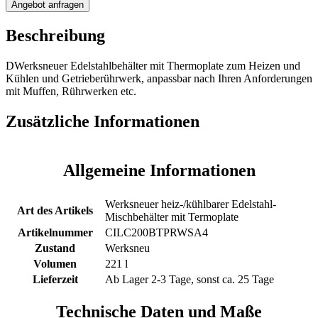
heiz-/kühlbarer
Angebot anfragen
Edelstahlbehälter
mit
Beschreibung
Thermoplate
und
Getrieberührwerk
DWerksneuer Edelstahlbehälter mit Thermoplate zum Heizen und
Menge
Kühlen und Getrieberührwerk, anpassbar nach Ihren Anforderungen
mit Muffen, Rührwerken etc.
Zusätzliche Informationen
Allgemeine Informationen
Werksneuer heiz-/kühlbarer Edelstahl-
Art des Artikels
Mischbehälter mit Termoplate
Artikelnummer
CILC200BTPRWSA4
Zustand
Werksneu
Volumen
221 l
Lieferzeit
Ab Lager 2-3 Tage, sonst ca. 25 Tage
Technische Daten und Maße