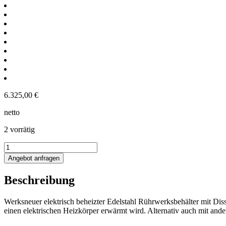
6.325,00
€
netto
2 vorrätig
200L
Elektrisch
Angebot anfragen
beheizter
Rührwerksbehälter
Beschreibung
mit
Dissolver
Menge
Werksneuer elektrisch beheizter Edelstahl Rührwerksbehälter mit Dis
einen elektrischen Heizkörper erwärmt wird. Alternativ auch mit an