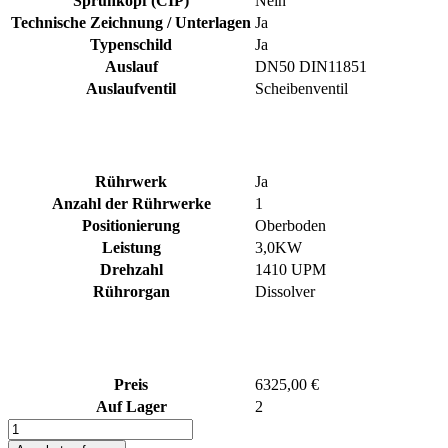
Sprühkopf (CIP)
Nein
Technische Zeichnung / Unterlagen
Ja
Typenschild
Ja
Auslauf
DN50 DIN11851
Auslaufventil
Scheibenventil
Rührwerk
Ja
Anzahl der Rührwerke
1
Positionierung
Oberboden
Leistung
3,0KW
Drehzahl
1410 UPM
Rührorgan
Dissolver
Preis
6325,00 €
Auf Lager
2
200L
Elektrisch