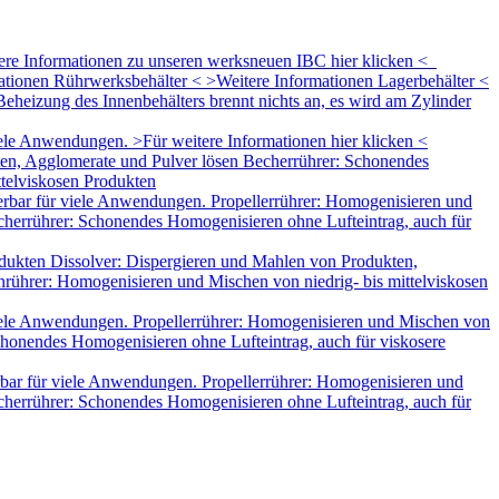
tere Informationen zu unseren werksneuen IBC hier klicken <
mationen Rührwerksbehälter < >Weitere Informationen Lagerbehälter <
eheizung des Innenbehälters brennt nichts an, es wird am Zylinder
le Anwendungen. >Für weitere Informationen hier klicken <
ten, Agglomerate und Pulver lösen Becherrührer: Schonendes
ttelviskosen Produkten
rbar für viele Anwendungen. Propellerrührer: Homogenisieren und
herrührer: Schonendes Homogenisieren ohne Lufteintrag, auch für
dukten Dissolver: Dispergieren und Mahlen von Produkten,
rührer: Homogenisieren und Mischen von niedrig- bis mittelviskosen
iele Anwendungen. Propellerrührer: Homogenisieren und Mischen von
honendes Homogenisieren ohne Lufteintrag, auch für viskosere
bar für viele Anwendungen. Propellerrührer: Homogenisieren und
herrührer: Schonendes Homogenisieren ohne Lufteintrag, auch für