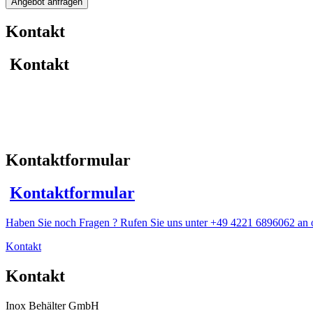
Angebot anfragen
beheizter
Rührwerksbehälter
Kontakt
mit
Dissolver
Menge
Kontakt
Kontaktformular
Kontaktformular
Haben Sie noch Fragen ? Rufen Sie uns unter +49 4221 6896062 an o
Kontakt
Kontakt
Inox Behälter GmbH