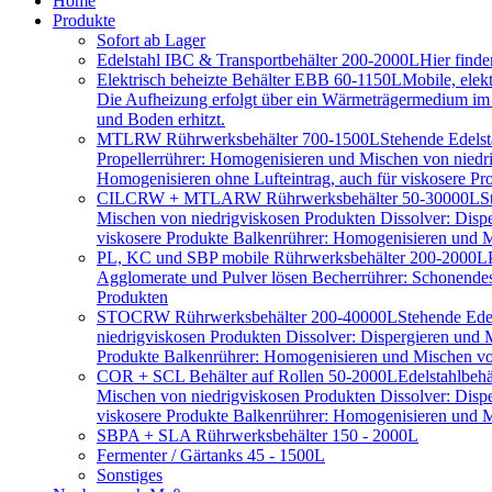
Home
Produkte
Sofort ab Lager
Edelstahl IBC & Transportbehälter 200-2000L
Hier find
Elektrisch beheizte Behälter EBB 60-1150L
Mobile, elek
Die Aufheizung erfolgt über ein Wärmeträgermedium im D
und Boden erhitzt.
MTLRW Rührwerksbehälter 700-1500L
Stehende Edelst
Propellerrührer: Homogenisieren und Mischen von niedr
Homogenisieren ohne Lufteintrag, auch für viskosere Pr
CILCRW + MTLARW Rührwerksbehälter 50-30000L
S
Mischen von niedrigviskosen Produkten Dissolver: Disp
viskosere Produkte Balkenrührer: Homogenisieren und Mi
PL, KC und SBP mobile Rührwerksbehälter 200-2000L
Agglomerate und Pulver lösen Becherrührer: Schonendes 
Produkten
STOCRW Rührwerksbehälter 200-40000L
Stehende Ede
niedrigviskosen Produkten Dissolver: Dispergieren und
Produkte Balkenrührer: Homogenisieren und Mischen von
COR + SCL Behälter auf Rollen 50-2000L
Edelstahlbeh
Mischen von niedrigviskosen Produkten Dissolver: Disp
viskosere Produkte Balkenrührer: Homogenisieren und Mi
SBPA + SLA Rührwerksbehälter 150 - 2000L
Fermenter / Gärtanks 45 - 1500L
Sonstiges