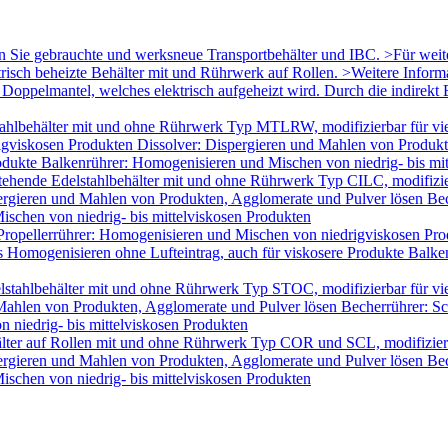
en Sie gebrauchte und werksneue Transportbehälter und IBC. >Für wei
trisch beheizte Behälter mit und Rührwerk auf Rollen. >Weitere Infor
oppelmantel, welches elektrisch aufgeheizt wird. Durch die indirekt B
ahlbehälter mit und ohne Rührwerk Typ MTLRW, modifizierbar für vie
igviskosen Produkten Dissolver: Dispergieren und Mahlen von Produk
odukte Balkenrührer: Homogenisieren und Mischen von niedrig- bis mi
tehende Edelstahlbehälter mit und ohne Rührwerk Typ CILC, modifizie
ergieren und Mahlen von Produkten, Agglomerate und Pulver lösen Bec
schen von niedrig- bis mittelviskosen Produkten
Propellerrührer: Homogenisieren und Mischen von niedrigviskosen Pro
Homogenisieren ohne Lufteintrag, auch für viskosere Produkte Balken
lstahlbehälter mit und ohne Rührwerk Typ STOC, modifizierbar für v
 Mahlen von Produkten, Agglomerate und Pulver lösen Becherrührer: Sc
 niedrig- bis mittelviskosen Produkten
älter auf Rollen mit und ohne Rührwerk Typ COR und SCL, modifizier
ergieren und Mahlen von Produkten, Agglomerate und Pulver lösen Bec
schen von niedrig- bis mittelviskosen Produkten