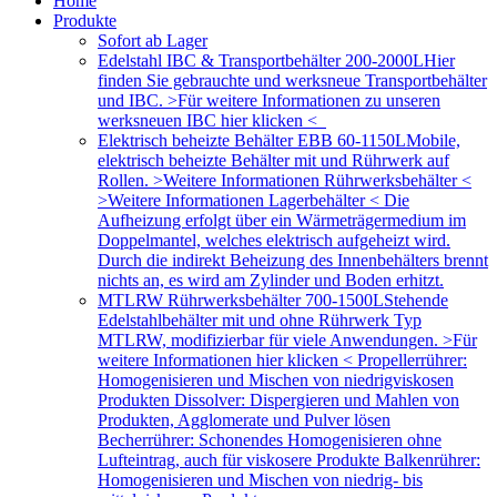
Home
Produkte
Sofort ab Lager
Edelstahl IBC & Transportbehälter 200-2000L
Hier
finden Sie gebrauchte und werksneue Transportbehälter
und IBC. >Für weitere Informationen zu unseren
werksneuen IBC hier klicken <
Elektrisch beheizte Behälter EBB 60-1150L
Mobile,
elektrisch beheizte Behälter mit und Rührwerk auf
Rollen. >Weitere Informationen Rührwerksbehälter <
>Weitere Informationen Lagerbehälter < Die
Aufheizung erfolgt über ein Wärmeträgermedium im
Doppelmantel, welches elektrisch aufgeheizt wird.
Durch die indirekt Beheizung des Innenbehälters brennt
nichts an, es wird am Zylinder und Boden erhitzt.
MTLRW Rührwerksbehälter 700-1500L
Stehende
Edelstahlbehälter mit und ohne Rührwerk Typ
MTLRW, modifizierbar für viele Anwendungen. >Für
weitere Informationen hier klicken < Propellerrührer:
Homogenisieren und Mischen von niedrigviskosen
Produkten Dissolver: Dispergieren und Mahlen von
Produkten, Agglomerate und Pulver lösen
Becherrührer: Schonendes Homogenisieren ohne
Lufteintrag, auch für viskosere Produkte Balkenrührer:
Homogenisieren und Mischen von niedrig- bis