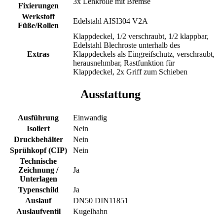
3x Lenkrolle mit Bremse
Fixierungen
Werkstoff
Edelstahl AISI304 V2A
Füße/Rollen
Klappdeckel, 1/2 verschraubt, 1/2 klappbar,
Edelstahl Blechroste unterhalb des
Extras
Klappdeckels als Eingreifschutz, verschraubt,
herausnehmbar, Rastfunktion für
Klappdeckel, 2x Griff zum Schieben
Ausstattung
Ausführung
Einwandig
Isoliert
Nein
Druckbehälter
Nein
Sprühkopf (CIP)
Nein
Technische
Zeichnung /
Ja
Unterlagen
Typenschild
Ja
Auslauf
DN50 DIN11851
Auslaufventil
Kugelhahn