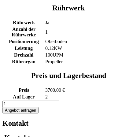
Rührwerk
Rührwerk
Ja
Anzahl der
1
Rührwerke
Positionierung
Oberboden
Leistung
0,12KW
Drehzahl
100UPM
Rührorgan
Propeller
Preis und Lagerbestand
Preis
3700,00 €
Auf Lager
2
173L
Edelstahl
Angebot anfragen
Rührwerksbehälter
auf
Kontakt
Rollen
mit
Getrieberührwerk