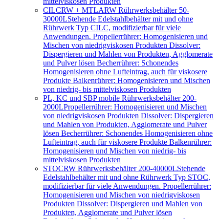
mittelviskosen Produkten
CILCRW + MTLARW Rührwerksbehälter 50-
30000L
Stehende Edelstahlbehälter mit und ohne
Rührwerk Typ CILC, modifizierbar für viele
Anwendungen. Propellerrührer: Homogenisieren und
Mischen von niedrigviskosen Produkten Dissolver:
Dispergieren und Mahlen von Produkten, Agglomerate
und Pulver lösen Becherrührer: Schonendes
Homogenisieren ohne Lufteintrag, auch für viskosere
Produkte Balkenrührer: Homogenisieren und Mischen
von niedrig- bis mittelviskosen Produkten
PL, KC und SBP mobile Rührwerksbehälter 200-
2000L
Propellerrührer: Homogenisieren und Mischen
von niedrigviskosen Produkten Dissolver: Dispergieren
und Mahlen von Produkten, Agglomerate und Pulver
lösen Becherrührer: Schonendes Homogenisieren ohne
Lufteintrag, auch für viskosere Produkte Balkenrührer:
Homogenisieren und Mischen von niedrig- bis
mittelviskosen Produkten
STOCRW Rührwerksbehälter 200-40000L
Stehende
Edelstahlbehälter mit und ohne Rührwerk Typ STOC,
modifizierbar für viele Anwendungen. Propellerrührer:
Homogenisieren und Mischen von niedrigviskosen
Produkten Dissolver: Dispergieren und Mahlen von
Produkten, Agglomerate und Pulver lösen