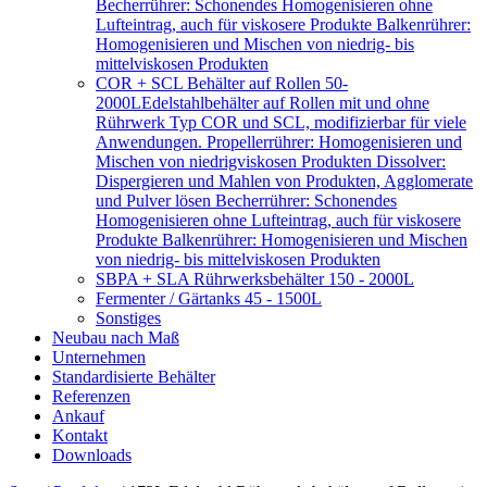
Becherrührer: Schonendes Homogenisieren ohne
Lufteintrag, auch für viskosere Produkte Balkenrührer:
Homogenisieren und Mischen von niedrig- bis
mittelviskosen Produkten
COR + SCL Behälter auf Rollen 50-
2000L
Edelstahlbehälter auf Rollen mit und ohne
Rührwerk Typ COR und SCL, modifizierbar für viele
Anwendungen. Propellerrührer: Homogenisieren und
Mischen von niedrigviskosen Produkten Dissolver:
Dispergieren und Mahlen von Produkten, Agglomerate
und Pulver lösen Becherrührer: Schonendes
Homogenisieren ohne Lufteintrag, auch für viskosere
Produkte Balkenrührer: Homogenisieren und Mischen
von niedrig- bis mittelviskosen Produkten
SBPA + SLA Rührwerksbehälter 150 - 2000L
Fermenter / Gärtanks 45 - 1500L
Sonstiges
Neubau nach Maß
Unternehmen
Standardisierte Behälter
Referenzen
Ankauf
Kontakt
Downloads