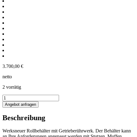
3.700,00
€
netto
2 vorrätig
173L
Edelstahl
Angebot anfragen
Rührwerksbehälter
auf
Beschreibung
Rollen
mit
Getrieberührwerk
Werksneuer Rollbehälter mit Getrieberührwerk. Der Behälter kann
Menge
an Ihre Anforderungen angepasst werden mit Stutzen, Muffen,