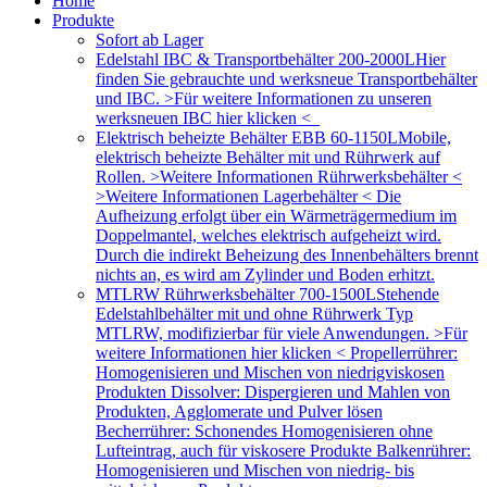
Home
Produkte
Sofort ab Lager
Edelstahl IBC & Transportbehälter 200-2000L
Hier
finden Sie gebrauchte und werksneue Transportbehälter
und IBC. >Für weitere Informationen zu unseren
werksneuen IBC hier klicken <
Elektrisch beheizte Behälter EBB 60-1150L
Mobile,
elektrisch beheizte Behälter mit und Rührwerk auf
Rollen. >Weitere Informationen Rührwerksbehälter <
>Weitere Informationen Lagerbehälter < Die
Aufheizung erfolgt über ein Wärmeträgermedium im
Doppelmantel, welches elektrisch aufgeheizt wird.
Durch die indirekt Beheizung des Innenbehälters brennt
nichts an, es wird am Zylinder und Boden erhitzt.
MTLRW Rührwerksbehälter 700-1500L
Stehende
Edelstahlbehälter mit und ohne Rührwerk Typ
MTLRW, modifizierbar für viele Anwendungen. >Für
weitere Informationen hier klicken < Propellerrührer:
Homogenisieren und Mischen von niedrigviskosen
Produkten Dissolver: Dispergieren und Mahlen von
Produkten, Agglomerate und Pulver lösen
Becherrührer: Schonendes Homogenisieren ohne
Lufteintrag, auch für viskosere Produkte Balkenrührer:
Homogenisieren und Mischen von niedrig- bis