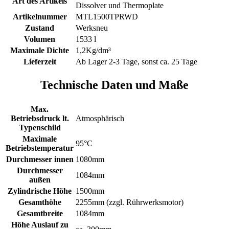
Art des Artikels
Dissolver und Thermoplate
Artikelnummer
MTL1500TPRWD
Zustand
Werksneu
Volumen
1533 l
Maximale Dichte
1,2Kg/dm³
Lieferzeit
Ab Lager 2-3 Tage, sonst ca. 25 Tage
Technische Daten und Maße
Max.
Betriebsdruck lt.
Atmosphärisch
Typenschild
Maximale
95°C
Betriebstemperatur
Durchmesser innen
1080mm
Durchmesser
1084mm
außen
Zylindrische Höhe
1500mm
Gesamthöhe
2255mm (zzgl. Rührwerksmotor)
Gesamtbreite
1084mm
Höhe Auslauf zu