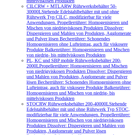
mittelviskosen Produkten
CILCRW + MTLARW Rührwerksbehälter 50-
30000L
Stehende Edelstahlbehälter mit und ohne
Rührwerk Typ CILC, modifizierbar für viele
Anwendungen. Propellerrührer: Homogenisieren und
Mischen von niedrigviskosen Produkten Dissolver:
Dispergieren und Mahlen von Produkten, Agglomerate
und Pulver lösen Becherrührer: Schonendes
Homogenisieren ohne Lufteintrag, auch für viskosere
Produkte Balkenrührer: Homogenisieren und Mischen
von niedrig- bis mittelviskosen Produkten
PL, KC und SBP mobile Rührwerksbehälter 200-
2000L
Propellerrührer: Homogenisieren und Mischen
von niedrigviskosen Produkten Dissolver: Dispergieren
und Mahlen von Produkten, Agglomerate und Pulver
lösen Becherrührer: Schonendes Homogenisieren ohne
Lufteintrag, auch für viskosere Produkte Balkenrührer:
Homogenisieren und Mischen von niedrig- bis
mittelviskosen Produkten
STOCRW Rührwerksbehälter 200-40000L
Stehende
Edelstahlbehälter mit und ohne Rührwerk Typ STOC,
modifizierbar für viele Anwendungen. Propellerrührer:
Homogenisieren und Mischen von niedrigviskosen
Produkten Dissolver: Dispergieren und Mahlen von
Produkten, Agglomerate und Pulver lösen