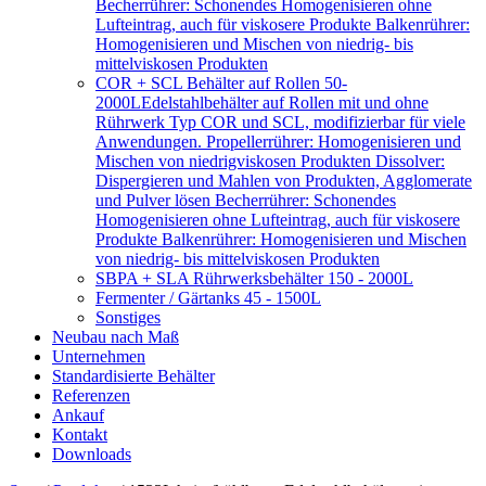
Becherrührer: Schonendes Homogenisieren ohne
Lufteintrag, auch für viskosere Produkte Balkenrührer:
Homogenisieren und Mischen von niedrig- bis
mittelviskosen Produkten
COR + SCL Behälter auf Rollen 50-
2000L
Edelstahlbehälter auf Rollen mit und ohne
Rührwerk Typ COR und SCL, modifizierbar für viele
Anwendungen. Propellerrührer: Homogenisieren und
Mischen von niedrigviskosen Produkten Dissolver:
Dispergieren und Mahlen von Produkten, Agglomerate
und Pulver lösen Becherrührer: Schonendes
Homogenisieren ohne Lufteintrag, auch für viskosere
Produkte Balkenrührer: Homogenisieren und Mischen
von niedrig- bis mittelviskosen Produkten
SBPA + SLA Rührwerksbehälter 150 - 2000L
Fermenter / Gärtanks 45 - 1500L
Sonstiges
Neubau nach Maß
Unternehmen
Standardisierte Behälter
Referenzen
Ankauf
Kontakt
Downloads