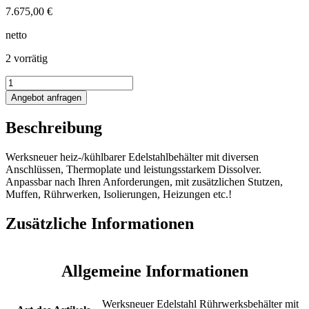
7.675,00
€
netto
2 vorrätig
1533L
heiz-/kühlbarer
Angebot anfragen
Edelstahlbehälter
mit
Beschreibung
Thermoplate
und
Dissolver
Werksneuer heiz-/kühlbarer Edelstahlbehälter mit diversen
Menge
Anschlüssen, Thermoplate und leistungsstarkem Dissolver.
Anpassbar nach Ihren Anforderungen, mit zusätzlichen Stutzen,
Muffen, Rührwerken, Isolierungen, Heizungen etc.!
Zusätzliche Informationen
Allgemeine Informationen
Werksneuer Edelstahl Rührwerksbehälter mit