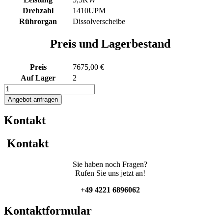
Drehzahl
1410UPM
Rührorgan
Dissolverscheibe
Preis und Lagerbestand
Preis
7675,00 €
Auf Lager
2
1533L
heiz-/kühlbarer
Angebot anfragen
Edelstahlbehälter
mit
Kontakt
Thermoplate
und
Dissolver
Kontakt
Menge
Sie haben noch Fragen?
Rufen Sie uns jetzt an!
+49 4221 6896062
Kontaktformular