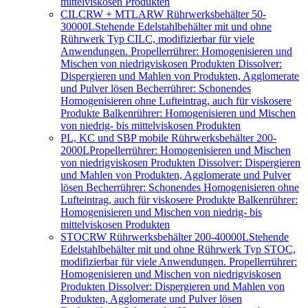
mittelviskosen Produkten
CILCRW + MTLARW Rührwerksbehälter 50-
30000L
Stehende Edelstahlbehälter mit und ohne
Rührwerk Typ CILC, modifizierbar für viele
Anwendungen. Propellerrührer: Homogenisieren und
Mischen von niedrigviskosen Produkten Dissolver:
Dispergieren und Mahlen von Produkten, Agglomerate
und Pulver lösen Becherrührer: Schonendes
Homogenisieren ohne Lufteintrag, auch für viskosere
Produkte Balkenrührer: Homogenisieren und Mischen
von niedrig- bis mittelviskosen Produkten
PL, KC und SBP mobile Rührwerksbehälter 200-
2000L
Propellerrührer: Homogenisieren und Mischen
von niedrigviskosen Produkten Dissolver: Dispergieren
und Mahlen von Produkten, Agglomerate und Pulver
lösen Becherrührer: Schonendes Homogenisieren ohne
Lufteintrag, auch für viskosere Produkte Balkenrührer:
Homogenisieren und Mischen von niedrig- bis
mittelviskosen Produkten
STOCRW Rührwerksbehälter 200-40000L
Stehende
Edelstahlbehälter mit und ohne Rührwerk Typ STOC,
modifizierbar für viele Anwendungen. Propellerrührer:
Homogenisieren und Mischen von niedrigviskosen
Produkten Dissolver: Dispergieren und Mahlen von
Produkten, Agglomerate und Pulver lösen