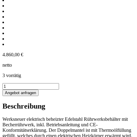
4.860,00
€
netto
3 vorrätig
152L
elektrisch
Angebot anfragen
beheizter
Rührwerksbehälter
Beschreibung
mit
Becherrührwerk
Menge
Werksneuer elektrisch beheizter Edelstahl Rührwerksbehälter mit
Becherrührwerk, inkl. Betriebsanleitung und CE-
Konformitätserklärung. Der Doppelmantel ist mit Thermoölfüllung
gefüllt, welches durch einen elektrischen Heizkörper erwärmt wird.