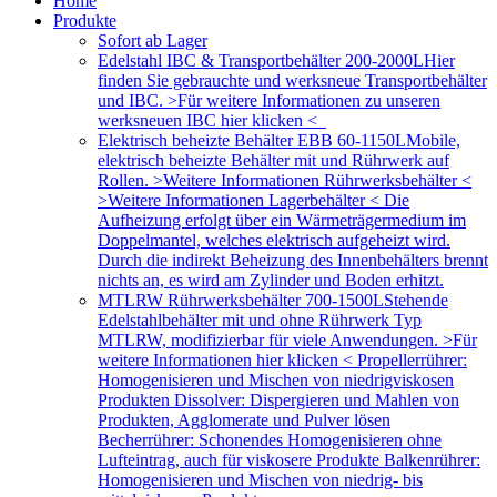
Home
Produkte
Sofort ab Lager
Edelstahl IBC & Transportbehälter 200-2000L
Hier
finden Sie gebrauchte und werksneue Transportbehälter
und IBC. >Für weitere Informationen zu unseren
werksneuen IBC hier klicken <
Elektrisch beheizte Behälter EBB 60-1150L
Mobile,
elektrisch beheizte Behälter mit und Rührwerk auf
Rollen. >Weitere Informationen Rührwerksbehälter <
>Weitere Informationen Lagerbehälter < Die
Aufheizung erfolgt über ein Wärmeträgermedium im
Doppelmantel, welches elektrisch aufgeheizt wird.
Durch die indirekt Beheizung des Innenbehälters brennt
nichts an, es wird am Zylinder und Boden erhitzt.
MTLRW Rührwerksbehälter 700-1500L
Stehende
Edelstahlbehälter mit und ohne Rührwerk Typ
MTLRW, modifizierbar für viele Anwendungen. >Für
weitere Informationen hier klicken < Propellerrührer:
Homogenisieren und Mischen von niedrigviskosen
Produkten Dissolver: Dispergieren und Mahlen von
Produkten, Agglomerate und Pulver lösen
Becherrührer: Schonendes Homogenisieren ohne
Lufteintrag, auch für viskosere Produkte Balkenrührer:
Homogenisieren und Mischen von niedrig- bis