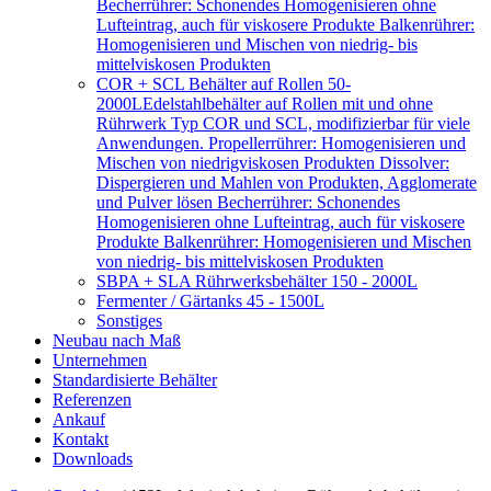
Becherrührer: Schonendes Homogenisieren ohne
Lufteintrag, auch für viskosere Produkte Balkenrührer:
Homogenisieren und Mischen von niedrig- bis
mittelviskosen Produkten
COR + SCL Behälter auf Rollen 50-
2000L
Edelstahlbehälter auf Rollen mit und ohne
Rührwerk Typ COR und SCL, modifizierbar für viele
Anwendungen. Propellerrührer: Homogenisieren und
Mischen von niedrigviskosen Produkten Dissolver:
Dispergieren und Mahlen von Produkten, Agglomerate
und Pulver lösen Becherrührer: Schonendes
Homogenisieren ohne Lufteintrag, auch für viskosere
Produkte Balkenrührer: Homogenisieren und Mischen
von niedrig- bis mittelviskosen Produkten
SBPA + SLA Rührwerksbehälter 150 - 2000L
Fermenter / Gärtanks 45 - 1500L
Sonstiges
Neubau nach Maß
Unternehmen
Standardisierte Behälter
Referenzen
Ankauf
Kontakt
Downloads