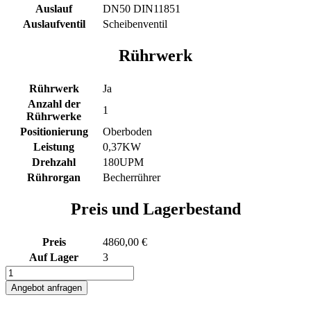
Auslauf
DN50 DIN11851
Auslaufventil
Scheibenventil
Rührwerk
Rührwerk
Ja
Anzahl der
1
Rührwerke
Positionierung
Oberboden
Leistung
0,37KW
Drehzahl
180UPM
Rührorgan
Becherrührer
Preis und Lagerbestand
Preis
4860,00 €
Auf Lager
3
152L
elektrisch
Angebot anfragen
beheizter
Rührwerksbehälter