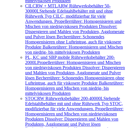
mittelviskosen Produkten
CILCRW + MTLARW Rührwerksbehälter 50-
30000L
Stehende Edelstahlbehälter mit und ohne
Rührwerk Typ CILC, modifizierbar für viele
Anwendungen. Propellerrührer: Homogenisieren und
Mischen von niedrigviskosen Produkten Dissolver:
Dispergieren und Mahlen von Produkten, Agglomerate
und Pulver lösen Becherrührer: Schonendes
Homogenisieren ohne Lufteintrag, auch für viskosere
Produkte Balkenrührer: Homogenisieren und Mischen
von niedrig- bis mittelviskosen Produkten
PL, KC und SBP mobile Rührwerksbehälter 200-
2000L
Propellerrührer: Homogenisieren und Mischen
von niedrigviskosen Produkten Dissolver: Dispergieren
und Mahlen von Produkten, Agglomerate und Pulver
lösen Becherrührer: Schonendes Homogenisieren ohne
Lufteintrag, auch für viskosere Produkte Balkenrührer:
Homogenisieren und Mischen von niedrig- bis
mittelviskosen Produkten
STOCRW Rührwerksbehälter 200-40000L
Stehende
Edelstahlbehälter mit und ohne Rührwerk Typ STOC,
modifizierbar für viele Anwendungen. Propellerrührer:
Homogenisieren und Mischen von niedrigviskosen
Produkten Dissolver: Dispergieren und Mahlen von
Produkten, Agglomerate und Pulver lösen