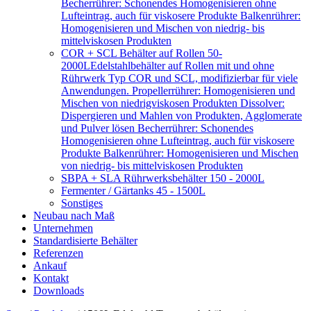
Becherrührer: Schonendes Homogenisieren ohne
Lufteintrag, auch für viskosere Produkte Balkenrührer:
Homogenisieren und Mischen von niedrig- bis
mittelviskosen Produkten
COR + SCL Behälter auf Rollen 50-
2000L
Edelstahlbehälter auf Rollen mit und ohne
Rührwerk Typ COR und SCL, modifizierbar für viele
Anwendungen. Propellerrührer: Homogenisieren und
Mischen von niedrigviskosen Produkten Dissolver:
Dispergieren und Mahlen von Produkten, Agglomerate
und Pulver lösen Becherrührer: Schonendes
Homogenisieren ohne Lufteintrag, auch für viskosere
Produkte Balkenrührer: Homogenisieren und Mischen
von niedrig- bis mittelviskosen Produkten
SBPA + SLA Rührwerksbehälter 150 - 2000L
Fermenter / Gärtanks 45 - 1500L
Sonstiges
Neubau nach Maß
Unternehmen
Standardisierte Behälter
Referenzen
Ankauf
Kontakt
Downloads