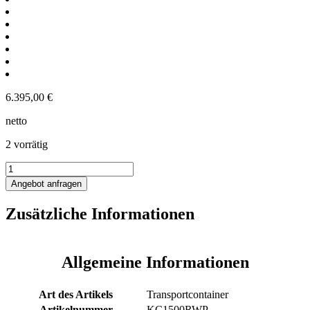
6.395,00
€
netto
2 vorrätig
1500L
Edelstahl
Angebot anfragen
Transportbehälter
mit
Zusätzliche Informationen
Propellerrührwerk
Menge
Allgemeine Informationen
Art des Artikels
Transportcontainer
Artikelnummer
KC1500RWP