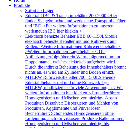
Home
Produkte
Sofort ab Lager
Edelstahl IBC & Transportbehälter 200-2000L
Hier
finden Sie gebrauchte und werksneue Transportbehälter
und IBC. >Für weitere Informationen zu unseren
werksneuen IBC hier klicken <
Elektrisch beheizte Behälter EBB 60-1150L
Mobile,
elektrisch beheizte Behälter mit und Rührwerk auf
Rollen. >Weitere Informationen Rührwerksbehälter <
>Weitere Informationen Lagerbehälter < Die
Aufheizung erfolgt über ein Wärmeträgermedium im
Doppelmantel, welches elektrisch aufgeheizt wird.
Durch die indirekt Beheizung des Innenbehälters brennt
nichts an, es wird am Zylinder und Boden erhitzt.
MTLRW Rührwerksbehälter 700-1500L
Stehende
Edelstahlbehälter mit und ohne Rührwerk Typ
MTLRW, modifizierbar für viele Anwendungen. >Für
weitere Informationen hier klicken < Propellerrührer:
Homogenisieren und Mischen von niedrigviskosen
Produkten Dissolver: Dispergieren und Mahlen von
Produkten, Agglomerate und Pulver lösen
Becherrührer: Schonendes Homogenisieren ohne
Lufteintrag, auch für viskosere Produkte Balkenrührer:
Homogenisieren und Mischen von niedrig- bis