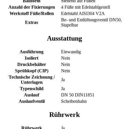
Bauform
Stehend auf Füßen
Anzahl der Fixierungen
4 Füße mit Edelstahlgestell
Werkstoff Füße/Rollen
Edelstahl AISI304 V2A
Be- und Entlüftungsventil DN50,
Extras
Stapelbar
Ausstattung
Ausführung
Einwandig
Isoliert
Nein
Druckbehälter
Nein
Sprühkopf (CIP)
Nein
Technische Zeichnung /
Ja
Unterlagen
Typenschild
Ja
Auslauf
DN 50 DIN11851
Auslaufventil
Scheibenhahn
Rührwerk
Rührwerk
Ja