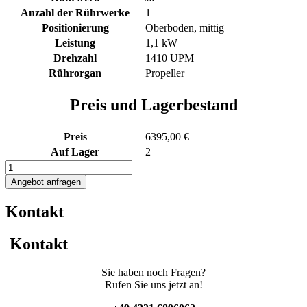
Anzahl der Rührwerke
1
Positionierung
Oberboden, mittig
Leistung
1,1 kW
Drehzahl
1410 UPM
Rührorgan
Propeller
Preis und Lagerbestand
Preis
6395,00 €
Auf Lager
2
1500L
Edelstahl
Angebot anfragen
Transportbehälter
mit
Kontakt
Propellerrührwerk
Menge
Kontakt
Sie haben noch Fragen?
Rufen Sie uns jetzt an!