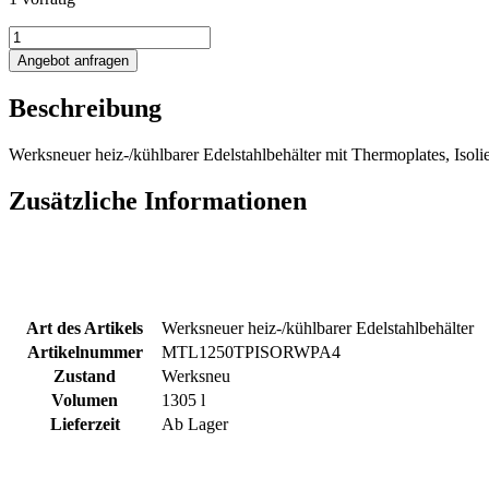
1305L
heiz-/kühlbarer
Angebot anfragen
Rührwerksbehälter
mit
Beschreibung
Thermoplates,
Isolierung
und
Werksneuer heiz-/kühlbarer Edelstahlbehälter mit Thermoplates, Isol
Propellerrührwerk
Menge
Zusätzliche Informationen
Art des Artikels
Werksneuer heiz-/kühlbarer Edelstahlbehälter
Artikelnummer
MTL1250TPISORWPA4
Zustand
Werksneu
Volumen
1305 l
Lieferzeit
Ab Lager