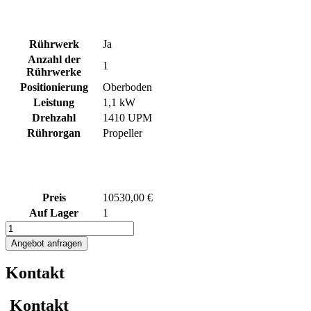
Rührwerk
Ja
Anzahl der
1
Rührwerke
Positionierung
Oberboden
Leistung
1,1 kW
Drehzahl
1410 UPM
Rührorgan
Propeller
Preis
10530,00 €
Auf Lager
1
1305L
heiz-/kühlbarer
Angebot anfragen
Rührwerksbehälter
mit
Kontakt
Thermoplates,
Isolierung
und
Kontakt