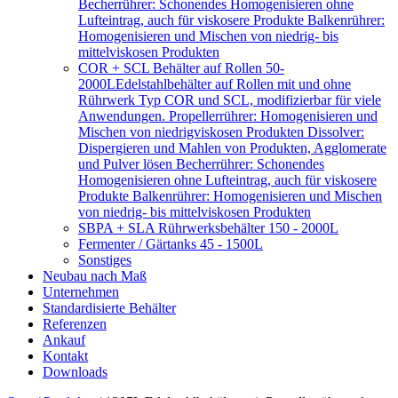
Becherrührer: Schonendes Homogenisieren ohne
Lufteintrag, auch für viskosere Produkte Balkenrührer:
Homogenisieren und Mischen von niedrig- bis
mittelviskosen Produkten
COR + SCL Behälter auf Rollen 50-
2000L
Edelstahlbehälter auf Rollen mit und ohne
Rührwerk Typ COR und SCL, modifizierbar für viele
Anwendungen. Propellerrührer: Homogenisieren und
Mischen von niedrigviskosen Produkten Dissolver:
Dispergieren und Mahlen von Produkten, Agglomerate
und Pulver lösen Becherrührer: Schonendes
Homogenisieren ohne Lufteintrag, auch für viskosere
Produkte Balkenrührer: Homogenisieren und Mischen
von niedrig- bis mittelviskosen Produkten
SBPA + SLA Rührwerksbehälter 150 - 2000L
Fermenter / Gärtanks 45 - 1500L
Sonstiges
Neubau nach Maß
Unternehmen
Standardisierte Behälter
Referenzen
Ankauf
Kontakt
Downloads