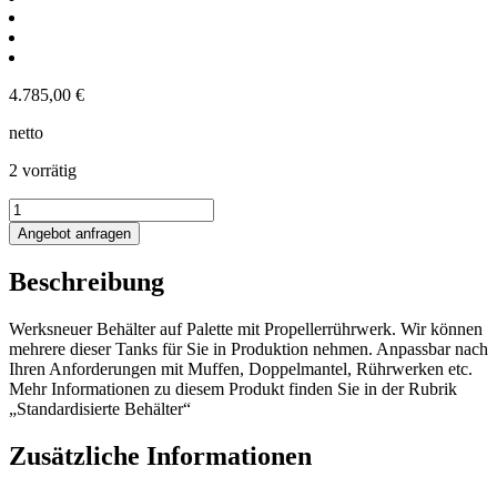
4.785,00
€
netto
2 vorrätig
1305L
Edelstahlbehälter
Angebot anfragen
mit
Propellerrührwerk
Beschreibung
Menge
Werksneuer Behälter auf Palette mit Propellerrührwerk. Wir können
mehrere dieser Tanks für Sie in Produktion nehmen. Anpassbar nach
Ihren Anforderungen mit Muffen, Doppelmantel, Rührwerken etc.
Mehr Informationen zu diesem Produkt finden Sie in der Rubrik
„Standardisierte Behälter“
Zusätzliche Informationen