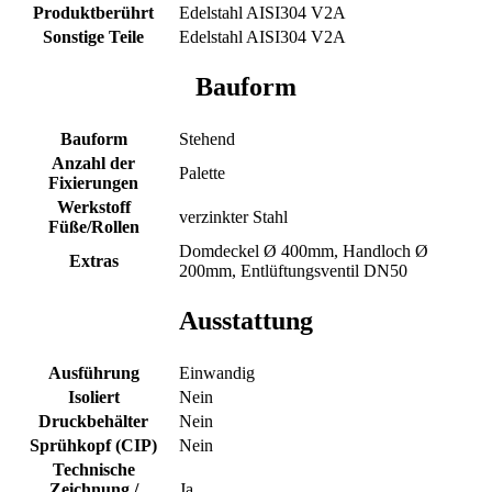
Produktberührt
Edelstahl AISI304 V2A
Sonstige Teile
Edelstahl AISI304 V2A
Bauform
Bauform
Stehend
Anzahl der
Palette
Fixierungen
Werkstoff
verzinkter Stahl
Füße/Rollen
Domdeckel Ø 400mm, Handloch Ø
Extras
200mm, Entlüftungsventil DN50
Ausstattung
Ausführung
Einwandig
Isoliert
Nein
Druckbehälter
Nein
Sprühkopf (CIP)
Nein
Technische
Zeichnung /
Ja