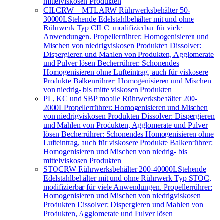
mittelviskosen Produkten
CILCRW + MTLARW Rührwerksbehälter 50-
30000L
Stehende Edelstahlbehälter mit und ohne
Rührwerk Typ CILC, modifizierbar für viele
Anwendungen. Propellerrührer: Homogenisieren und
Mischen von niedrigviskosen Produkten Dissolver:
Dispergieren und Mahlen von Produkten, Agglomerate
und Pulver lösen Becherrührer: Schonendes
Homogenisieren ohne Lufteintrag, auch für viskosere
Produkte Balkenrührer: Homogenisieren und Mischen
von niedrig- bis mittelviskosen Produkten
PL, KC und SBP mobile Rührwerksbehälter 200-
2000L
Propellerrührer: Homogenisieren und Mischen
von niedrigviskosen Produkten Dissolver: Dispergieren
und Mahlen von Produkten, Agglomerate und Pulver
lösen Becherrührer: Schonendes Homogenisieren ohne
Lufteintrag, auch für viskosere Produkte Balkenrührer:
Homogenisieren und Mischen von niedrig- bis
mittelviskosen Produkten
STOCRW Rührwerksbehälter 200-40000L
Stehende
Edelstahlbehälter mit und ohne Rührwerk Typ STOC,
modifizierbar für viele Anwendungen. Propellerrührer:
Homogenisieren und Mischen von niedrigviskosen
Produkten Dissolver: Dispergieren und Mahlen von
Produkten, Agglomerate und Pulver lösen