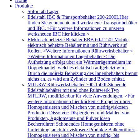
Home
Produkte
Sofort ab Lager
Edelstahl IBC & Transportbehälter 200-2000L
Hier
finden Sie gebrauchte und werksneue Transportbehälter
und IBC. >Für weitere Informationen zu unseren
werksneuen IBC hier klicken <
Elektrisch beheizte Behälter EBB 60-1150L
Mobile,
elektrisch beheizte Behälter mit und Rührwerk auf
Rollen. >Weitere Informationen Rührwerksbehälter <
>Weitere Informationen Lagerbehälter < Die
Aufheizung erfolgt über ein Wärmeträgermedium im
Doppelmantel, welches elektrisch aufgeheizt wird.
Durch die indirekt Beheizung des Innenbehälters brennt
nichts an, es wird am Zylinder und Boden erhitzt.
MTLRW Rührwerksbehälter 700-1500L
Stehende
Edelstahlbehälter mit und ohne Rührwerk Typ
MTLRW, modifizierbar für viele Anwendungen. >Für
weitere Informationen hier klicken < Propellerrührer:
Homogenisieren und Mischen von niedrigviskosen
Produkten Dissolver: Dispergieren und Mahlen von
Produkten, Agglomerate und Pulver lösen
Becherrührer: Schonendes Homogenisieren ohne
Lufteintrag, auch für viskosere Produkte Balkenrührer:
Homogenisieren und Mischen von niedrig- bis