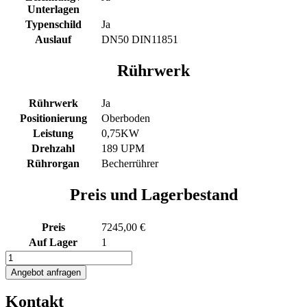
Unterlagen
Typenschild
Ja
Auslauf
DN50 DIN11851
Rührwerk
Rührwerk
Ja
Positionierung
Oberboden
Leistung
0,75KW
Drehzahl
189 UPM
Rührorgan
Becherrührer
Preis und Lagerbestand
Preis
7245,00 €
Auf Lager
1
1233L
heiz-/kühlbarer
Angebot anfragen
Edelstahlbehälter
mit
Kontakt
Termoplate