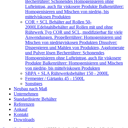
Becherrührer: Schonendes Homogenisieren ohne
Lufteintrag, auch für viskosere Produkte Balkenrührer:
Homogenisieren und Mischen von niedrig- bis
mittelviskosen Produkten
COR + SCL Behälter auf Rollen 50-
2000L
Edelstahlbehälter auf Rollen mit und ohne
Rührwerk Typ COR und SCL, modifizierbar für viele
Anwendungen. Propellerrührer: Homogenisieren und
Mischen von niedrigviskosen Produkten Dissolver:
Dispergieren und Mahlen von Produkten, Agglomerate
und Pulver lösen Becherrührer: Schonendes
Homogenisieren ohne Lufteintrag, auch für viskosere
Produkte Balkenrührer: Homogenisieren und Mischen
von niedrig- bis mittelviskosen Produkten
SBPA + SLA Rührwerksbehälter 150 - 2000L
Fermenter / Gärtanks 45 - 1500L
Sonstiges
Neubau nach Maß
Unternehmen
Standardisierte Behälter
Referenzen
Ankauf
Kontakt
Downloads