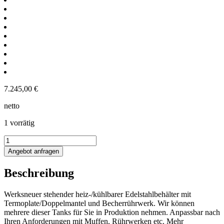
7.245,00
€
netto
1 vorrätig
1233L
heiz-/kühlbarer
Angebot anfragen
Edelstahlbehälter
mit
Beschreibung
Termoplate
und
Becherrührwerk
Werksneuer stehender heiz-/kühlbarer Edelstahlbehälter mit
Menge
Termoplate/Doppelmantel und Becherrührwerk. Wir können
mehrere dieser Tanks für Sie in Produktion nehmen. Anpassbar nach
Ihren Anforderungen mit Muffen, Rührwerken etc. Mehr