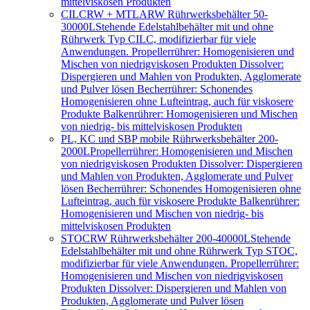
mittelviskosen Produkten
CILCRW + MTLARW Rührwerksbehälter 50-
30000L
Stehende Edelstahlbehälter mit und ohne
Rührwerk Typ CILC, modifizierbar für viele
Anwendungen. Propellerrührer: Homogenisieren und
Mischen von niedrigviskosen Produkten Dissolver:
Dispergieren und Mahlen von Produkten, Agglomerate
und Pulver lösen Becherrührer: Schonendes
Homogenisieren ohne Lufteintrag, auch für viskosere
Produkte Balkenrührer: Homogenisieren und Mischen
von niedrig- bis mittelviskosen Produkten
PL, KC und SBP mobile Rührwerksbehälter 200-
2000L
Propellerrührer: Homogenisieren und Mischen
von niedrigviskosen Produkten Dissolver: Dispergieren
und Mahlen von Produkten, Agglomerate und Pulver
lösen Becherrührer: Schonendes Homogenisieren ohne
Lufteintrag, auch für viskosere Produkte Balkenrührer:
Homogenisieren und Mischen von niedrig- bis
mittelviskosen Produkten
STOCRW Rührwerksbehälter 200-40000L
Stehende
Edelstahlbehälter mit und ohne Rührwerk Typ STOC,
modifizierbar für viele Anwendungen. Propellerrührer:
Homogenisieren und Mischen von niedrigviskosen
Produkten Dissolver: Dispergieren und Mahlen von
Produkten, Agglomerate und Pulver lösen