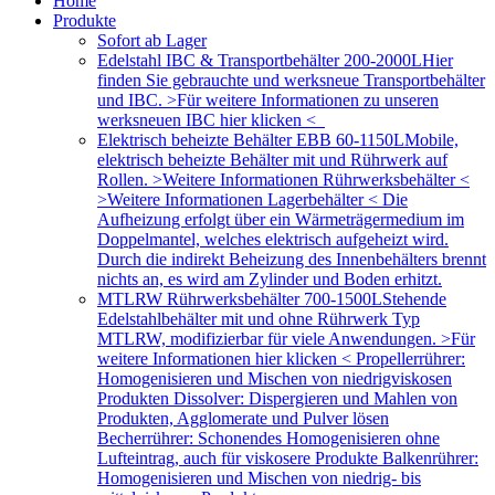
Home
Produkte
Sofort ab Lager
Edelstahl IBC & Transportbehälter 200-2000L
Hier
finden Sie gebrauchte und werksneue Transportbehälter
und IBC. >Für weitere Informationen zu unseren
werksneuen IBC hier klicken <
Elektrisch beheizte Behälter EBB 60-1150L
Mobile,
elektrisch beheizte Behälter mit und Rührwerk auf
Rollen. >Weitere Informationen Rührwerksbehälter <
>Weitere Informationen Lagerbehälter < Die
Aufheizung erfolgt über ein Wärmeträgermedium im
Doppelmantel, welches elektrisch aufgeheizt wird.
Durch die indirekt Beheizung des Innenbehälters brennt
nichts an, es wird am Zylinder und Boden erhitzt.
MTLRW Rührwerksbehälter 700-1500L
Stehende
Edelstahlbehälter mit und ohne Rührwerk Typ
MTLRW, modifizierbar für viele Anwendungen. >Für
weitere Informationen hier klicken < Propellerrührer:
Homogenisieren und Mischen von niedrigviskosen
Produkten Dissolver: Dispergieren und Mahlen von
Produkten, Agglomerate und Pulver lösen
Becherrührer: Schonendes Homogenisieren ohne
Lufteintrag, auch für viskosere Produkte Balkenrührer:
Homogenisieren und Mischen von niedrig- bis