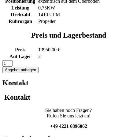
Positionierung
exzentrisch auf dem Oberboden
Leistung
0,75KW
Drehzahl
1410 UPM
Rührorgan
Propeller
Preis und Lagerbestand
Preis
13950,00 €
Auf Lager
2
1200L
elektrisch
Angebot anfragen
beheizter
Behälter
Kontakt
mit
Isolierung
und
Kontakt
Propellerrührwerk
Menge
Sie haben noch Fragen?
Rufen Sie uns jetzt an!
+49 4221 6896062