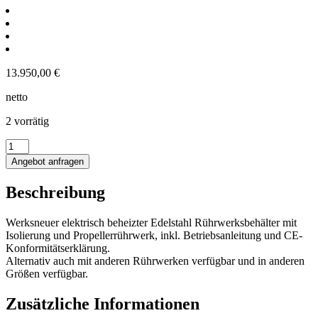
13.950,00
€
netto
2 vorrätig
1200L
elektrisch
Angebot anfragen
beheizter
Behälter
Beschreibung
mit
Isolierung
und
Werksneuer elektrisch beheizter Edelstahl Rührwerksbehälter mit
Propellerrührwerk
Isolierung und Propellerrührwerk, inkl. Betriebsanleitung und CE-
Menge
Konformitätserklärung.
Alternativ auch mit anderen Rührwerken verfügbar und in anderen
Größen verfügbar.
Zusätzliche Informationen