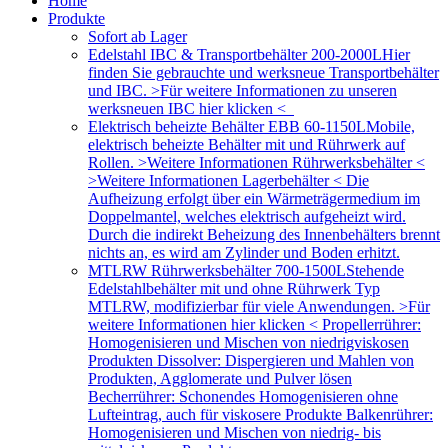
Home
Produkte
Sofort ab Lager
Edelstahl IBC & Transportbehälter 200-2000L
Hier
finden Sie gebrauchte und werksneue Transportbehälter
und IBC. >Für weitere Informationen zu unseren
werksneuen IBC hier klicken <
Elektrisch beheizte Behälter EBB 60-1150L
Mobile,
elektrisch beheizte Behälter mit und Rührwerk auf
Rollen. >Weitere Informationen Rührwerksbehälter <
>Weitere Informationen Lagerbehälter < Die
Aufheizung erfolgt über ein Wärmeträgermedium im
Doppelmantel, welches elektrisch aufgeheizt wird.
Durch die indirekt Beheizung des Innenbehälters brennt
nichts an, es wird am Zylinder und Boden erhitzt.
MTLRW Rührwerksbehälter 700-1500L
Stehende
Edelstahlbehälter mit und ohne Rührwerk Typ
MTLRW, modifizierbar für viele Anwendungen. >Für
weitere Informationen hier klicken < Propellerrührer:
Homogenisieren und Mischen von niedrigviskosen
Produkten Dissolver: Dispergieren und Mahlen von
Produkten, Agglomerate und Pulver lösen
Becherrührer: Schonendes Homogenisieren ohne
Lufteintrag, auch für viskosere Produkte Balkenrührer:
Homogenisieren und Mischen von niedrig- bis