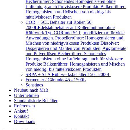
Becherrührer: Schonendes Homogenisieren ohne
Lufteintrag, auch für viskosere Produkte Balkenrührer:
Homogenisieren und Mischen von niedrig- bis
mittelviskosen Produkten
COR + SCL Behälter auf Rollen 50-
2000L
Edelstahlbehälter auf Rollen mit und ohne
Rührwerk Typ COR und SCL, modifizierbar für viele
Anwendungen. Propellerrührer: Homogenisieren und
Mischen von niedrigviskosen Produkten Dissolver:
Dispergieren und Mahlen von Produkten, Agglomerate
und Pulver lösen Becherrührer: Schonendes
Homogenisieren ohne Lufteintrag, auch für viskosere
Produkte Balkenrührer: Homogenisieren und Mischen
von niedrig- bis mittelviskosen Produkten
SBPA + SLA Rührwerksbehälter 150 - 2000L
Fermenter / Gärtanks 45 - 1500L
Sonstiges
Neubau nach Maß
Unternehmen
Standardisierte Behälter
Referenzen
Ankauf
Kontakt
Downloads