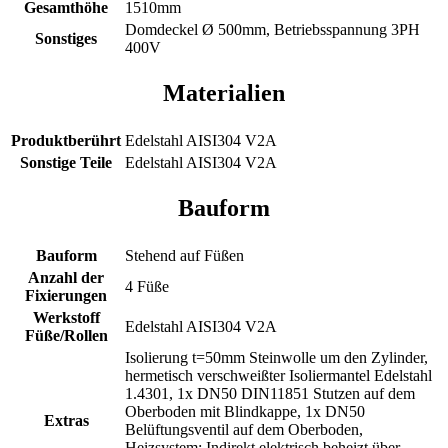
Gesamthöhe
1510mm
Domdeckel Ø 500mm, Betriebsspannung 3PH
Sonstiges
400V
Materialien
Produktberührt
Edelstahl AISI304 V2A
Sonstige Teile
Edelstahl AISI304 V2A
Bauform
Bauform
Stehend auf Füßen
Anzahl der
4 Füße
Fixierungen
Werkstoff
Edelstahl AISI304 V2A
Füße/Rollen
Isolierung t=50mm Steinwolle um den Zylinder,
hermetisch verschweißter Isoliermantel Edelstahl
1.4301, 1x DN50 DIN11851 Stutzen auf dem
Oberboden mit Blindkappe, 1x DN50
Extras
Belüftungsventil auf dem Oberboden,
Heizsystem: Indirekt elektrisch beheizt über