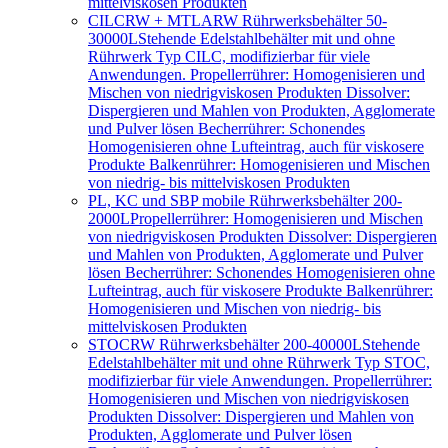
mittelviskosen Produkten
CILCRW + MTLARW Rührwerksbehälter 50-
30000L
Stehende Edelstahlbehälter mit und ohne
Rührwerk Typ CILC, modifizierbar für viele
Anwendungen. Propellerrührer: Homogenisieren und
Mischen von niedrigviskosen Produkten Dissolver:
Dispergieren und Mahlen von Produkten, Agglomerate
und Pulver lösen Becherrührer: Schonendes
Homogenisieren ohne Lufteintrag, auch für viskosere
Produkte Balkenrührer: Homogenisieren und Mischen
von niedrig- bis mittelviskosen Produkten
PL, KC und SBP mobile Rührwerksbehälter 200-
2000L
Propellerrührer: Homogenisieren und Mischen
von niedrigviskosen Produkten Dissolver: Dispergieren
und Mahlen von Produkten, Agglomerate und Pulver
lösen Becherrührer: Schonendes Homogenisieren ohne
Lufteintrag, auch für viskosere Produkte Balkenrührer:
Homogenisieren und Mischen von niedrig- bis
mittelviskosen Produkten
STOCRW Rührwerksbehälter 200-40000L
Stehende
Edelstahlbehälter mit und ohne Rührwerk Typ STOC,
modifizierbar für viele Anwendungen. Propellerrührer:
Homogenisieren und Mischen von niedrigviskosen
Produkten Dissolver: Dispergieren und Mahlen von
Produkten, Agglomerate und Pulver lösen