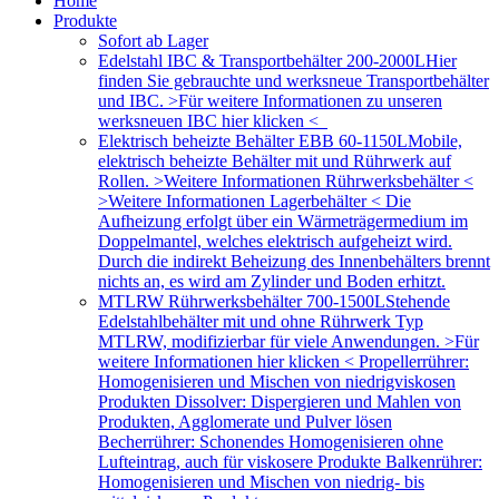
Home
Produkte
Sofort ab Lager
Edelstahl IBC & Transportbehälter 200-2000L
Hier
finden Sie gebrauchte und werksneue Transportbehälter
und IBC. >Für weitere Informationen zu unseren
werksneuen IBC hier klicken <
Elektrisch beheizte Behälter EBB 60-1150L
Mobile,
elektrisch beheizte Behälter mit und Rührwerk auf
Rollen. >Weitere Informationen Rührwerksbehälter <
>Weitere Informationen Lagerbehälter < Die
Aufheizung erfolgt über ein Wärmeträgermedium im
Doppelmantel, welches elektrisch aufgeheizt wird.
Durch die indirekt Beheizung des Innenbehälters brennt
nichts an, es wird am Zylinder und Boden erhitzt.
MTLRW Rührwerksbehälter 700-1500L
Stehende
Edelstahlbehälter mit und ohne Rührwerk Typ
MTLRW, modifizierbar für viele Anwendungen. >Für
weitere Informationen hier klicken < Propellerrührer:
Homogenisieren und Mischen von niedrigviskosen
Produkten Dissolver: Dispergieren und Mahlen von
Produkten, Agglomerate und Pulver lösen
Becherrührer: Schonendes Homogenisieren ohne
Lufteintrag, auch für viskosere Produkte Balkenrührer:
Homogenisieren und Mischen von niedrig- bis