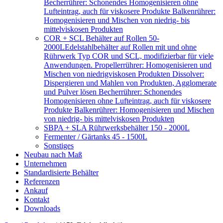
Becherrührer: Schonendes Homogenisieren ohne
Lufteintrag, auch für viskosere Produkte Balkenrührer:
Homogenisieren und Mischen von niedrig- bis
mittelviskosen Produkten
COR + SCL Behälter auf Rollen 50-
2000L
Edelstahlbehälter auf Rollen mit und ohne
Rührwerk Typ COR und SCL, modifizierbar für viele
Anwendungen. Propellerrührer: Homogenisieren und
Mischen von niedrigviskosen Produkten Dissolver:
Dispergieren und Mahlen von Produkten, Agglomerate
und Pulver lösen Becherrührer: Schonendes
Homogenisieren ohne Lufteintrag, auch für viskosere
Produkte Balkenrührer: Homogenisieren und Mischen
von niedrig- bis mittelviskosen Produkten
SBPA + SLA Rührwerksbehälter 150 - 2000L
Fermenter / Gärtanks 45 - 1500L
Sonstiges
Neubau nach Maß
Unternehmen
Standardisierte Behälter
Referenzen
Ankauf
Kontakt
Downloads