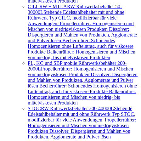
mittelviskosen Produkten
CILCRW + MTLARW Rührwerksbehälter 50-
30000L
Stehende Edelstahlbehälter mit und ohne
Rührwerk Typ CILC, modifizierbar für viele
Anwendungen. Propellerrührer: Homogenisieren und
Mischen von niedrigviskosen Produkten Dissolver:
Dispergieren und Mahlen von Produkten, Agglomerate
und Pulver lösen Becherrührer: Schonendes
Homogenisieren ohne Lufteintrag, auch für viskosere
Produkte Balkenrührer: Homogenisieren und Mischen
von niedrig- bis mittelviskosen Produkten
PL, KC und SBP mobile Rührwerksbehälter 200-
2000L
Propellerrührer: Homogenisieren und Mischen
von niedrigviskosen Produkten Dissolver: Dispergieren
und Mahlen von Produkten, Agglomerate und Pulver
lösen Becherrührer: Schonendes Homogenisieren ohne
Lufteintrag, auch für viskosere Produkte Balkenrührer:
Homogenisieren und Mischen von niedrig- bis
mittelviskosen Produkten
STOCRW Rührwerksbehälter 200-40000L
Stehende
Edelstahlbehälter mit und ohne Rührwerk Typ STOC,
modifizierbar für viele Anwendungen. Propellerrührer:
Homogenisieren und Mischen von niedrigviskosen
Produkten Dissolver: Dispergieren und Mahlen von
Produkten, Agglomerate und Pulver lösen