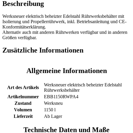
Beschreibung
mit
Isolierung
und
Werksneuer elektrisch beheizter Edelstahl Rührwerksbehälter mit
Propellerrührwerk
Isolierung und Propellerrührwerk, inkl. Betriebsanleitung und CE-
Menge
Konformitätserklärung.
Alternativ auch mit anderen Rührwerken verfügbar und in anderen
Größen verfügbar.
Zusätzliche Informationen
Allgemeine Informationen
Werksneuer elektrisch beheizter Edelstahl
Art des Artikels
Rührwerksbehälter
Artikelnummer
EBB1150RWPA4
Zustand
Werksneu
Volumen
1150 l
Lieferzeit
Ab Lager
Technische Daten und Maße