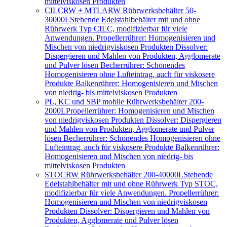
mittelviskosen Produkten
CILCRW + MTLARW Rührwerksbehälter 50-
30000L
Stehende Edelstahlbehälter mit und ohne
Rührwerk Typ CILC, modifizierbar für viele
Anwendungen. Propellerrührer: Homogenisieren und
Mischen von niedrigviskosen Produkten Dissolver:
Dispergieren und Mahlen von Produkten, Agglomerate
und Pulver lösen Becherrührer: Schonendes
Homogenisieren ohne Lufteintrag, auch für viskosere
Produkte Balkenrührer: Homogenisieren und Mischen
von niedrig- bis mittelviskosen Produkten
PL, KC und SBP mobile Rührwerksbehälter 200-
2000L
Propellerrührer: Homogenisieren und Mischen
von niedrigviskosen Produkten Dissolver: Dispergieren
und Mahlen von Produkten, Agglomerate und Pulver
lösen Becherrührer: Schonendes Homogenisieren ohne
Lufteintrag, auch für viskosere Produkte Balkenrührer:
Homogenisieren und Mischen von niedrig- bis
mittelviskosen Produkten
STOCRW Rührwerksbehälter 200-40000L
Stehende
Edelstahlbehälter mit und ohne Rührwerk Typ STOC,
modifizierbar für viele Anwendungen. Propellerrührer:
Homogenisieren und Mischen von niedrigviskosen
Produkten Dissolver: Dispergieren und Mahlen von
Produkten, Agglomerate und Pulver lösen