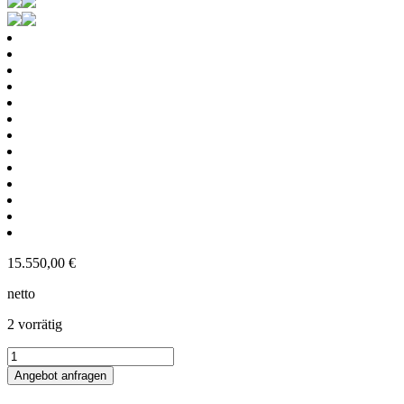
15.550,00
€
netto
2 vorrätig
1150L
elektrisch
Angebot anfragen
beheizter
Rührwerksbehälter