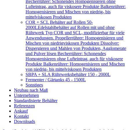
Becherrührer: Schonendes Homogenisieren ohne
Lufteintrag, auch für viskosere Produkte Balkenrührer:
Homogenisieren und Mischen von niedrig- bis
mittelviskosen Produkten
COR + SCL Behälter auf Rollen 50-
2000L
Edelstahlbehälter auf Rollen mit und ohne
Rührwerk Typ COR und SCL, modifizierbar für viele
Anwendungen. Propellerrührer: Homogenisieren und
Mischen von niedrigviskosen Produkten Dissolver:
Dispergieren und Mahlen von Produkten, Agglomerate
und Pulver lösen Becherrührer: Schonendes
Homogenisieren ohne Lufteintrag, auch für viskosere
Produkte Balkenrührer: Homogenisieren und Mischen
von niedrig- bis mittelviskosen Produkten
SBPA + SLA Rührwerksbehälter 150 - 2000L
Fermenter / Gärtanks 45 - 1500L
Sonstiges
Neubau nach Maß
Unternehmen
Standardisierte Behälter
Referenzen
Ankauf
Kontakt
Downloads