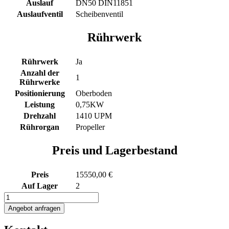
Auslauf
DN50 DIN11851
Auslaufventil
Scheibenventil
Rührwerk
Rührwerk
Ja
Anzahl der
1
Rührwerke
Positionierung
Oberboden
Leistung
0,75KW
Drehzahl
1410 UPM
Rührorgan
Propeller
Preis und Lagerbestand
Preis
15550,00 €
Auf Lager
2
1150L
elektrisch
Angebot anfragen
beheizter
Rührwerksbehälter