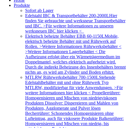
Home
Produkte
Sofort ab Lager
Edelstahl IBC & Transportbehälter 200-2000L
Hier
finden Sie gebrauchte und werksneue Transportbehälter
und IBC. >Für weitere Informationen zu unseren
werksneuen IBC hier klicken <
Elektrisch beheizte Behälter EBB 60-1150L
Mobile,
elektrisch beheizte Behälter mit und Rührwerk auf
Rollen. >Weitere Informationen Rührwerksbehälter <
>Weitere Informationen Lagerbehälter < Die
Aufheizung erfolgt über ein Wärmeträgermedium im
Doppelmantel, welches elektrisch aufgeheizt wird.
Durch die indirekt Beheizung des Innenbehälters brennt
nichts an, es wird am Zylinder und Boden erhitzt.
MTLRW Rührwerksbehälter 700-1500L
Stehende
Edelstahlbehälter mit und ohne Rührwerk Typ
MTLRW, modifizierbar für viele Anwendungen. >Für
weitere Informationen hier klicken < Propellerrührer:
Homogenisieren und Mischen von niedrigviskosen
Produkten Dissolver: Dispergieren und Mahlen von
Produkten, Agglomerate und Pulver lösen
Becherrührer: Schonendes Homogenisieren ohne
Lufteintrag, auch für viskosere Produkte Balkenrührer:
Homogenisieren und Mischen von niedrig- bis