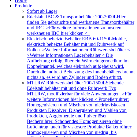
Home
Produkte
Sofort ab Lager
Edelstahl IBC & Transportbehälter 200-2000L
Hier
finden Sie gebrauchte und werksneue Transportbehälter
und IBC. >Für weitere Informationen zu unseren
werksneuen IBC hier klicken <
Elektrisch beheizte Behälter EBB 60-1150L
Mobile,
elektrisch beheizte Behälter mit und Rührwerk auf
Rollen. >Weitere Informationen Rührwerksbehälter <
>Weitere Informationen Lagerbehälter < Die
Aufheizung erfolgt über ein Wärmeträgermedium im
Doppelmantel, welches elektrisch aufgeheizt wird.
Durch die indirekt Beheizung des Innenbehälters brennt
nichts an, es wird am Zylinder und Boden erhitzt.
MTLRW Rührwerksbehälter 700-1500L
Stehende
Edelstahlbehälter mit und ohne Rührwerk Typ
MTLRW, modifizierbar für viele Anwendungen. >Für
weitere Informationen hier klicken < Propellerrührer:
Homogenisieren und Mischen von niedrigviskosen
Produkten Dissolver: Dispergieren und Mahlen von
Produkten, Agglomerate und Pulver lösen
Becherrührer: Schonendes Homogenisieren ohne
Lufteintrag, auch für viskosere Produkte Balkenrührer:
Homogenisieren und Mischen von niedrig- bis