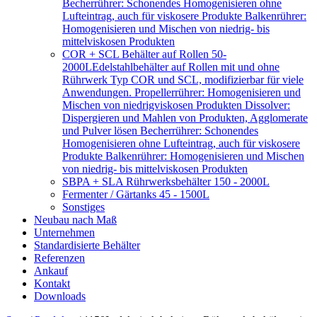
Becherrührer: Schonendes Homogenisieren ohne
Lufteintrag, auch für viskosere Produkte Balkenrührer:
Homogenisieren und Mischen von niedrig- bis
mittelviskosen Produkten
COR + SCL Behälter auf Rollen 50-
2000L
Edelstahlbehälter auf Rollen mit und ohne
Rührwerk Typ COR und SCL, modifizierbar für viele
Anwendungen. Propellerrührer: Homogenisieren und
Mischen von niedrigviskosen Produkten Dissolver:
Dispergieren und Mahlen von Produkten, Agglomerate
und Pulver lösen Becherrührer: Schonendes
Homogenisieren ohne Lufteintrag, auch für viskosere
Produkte Balkenrührer: Homogenisieren und Mischen
von niedrig- bis mittelviskosen Produkten
SBPA + SLA Rührwerksbehälter 150 - 2000L
Fermenter / Gärtanks 45 - 1500L
Sonstiges
Neubau nach Maß
Unternehmen
Standardisierte Behälter
Referenzen
Ankauf
Kontakt
Downloads