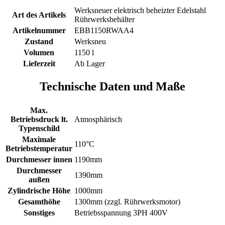
Werksneuer elektrisch beheizter Edelstahl
Art des Artikels
Rührwerksbehälter
Artikelnummer
EBB1150RWAA4
Zustand
Werksneu
Volumen
1150 l
Lieferzeit
Ab Lager
Technische Daten und Maße
Max.
Betriebsdruck lt.
Atmosphärisch
Typenschild
Maximale
110°C
Betriebstemperatur
Durchmesser innen
1190mm
Durchmesser
1390mm
außen
Zylindrische Höhe
1000mm
Gesamthöhe
1300mm (zzgl. Rührwerksmotor)
Sonstiges
Betriebsspannung 3PH 400V