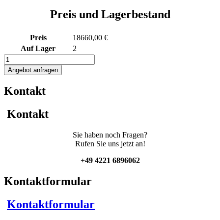
Preis und Lagerbestand
Preis
18660,00 €
Auf Lager
2
1150L
elektrisch
Angebot anfragen
beheizter
Rührwerksbehälter
Kontakt
mit
Isolierung
und
Kontakt
Ankerrührwerk
Menge
Sie haben noch Fragen?
Rufen Sie uns jetzt an!
+49 4221 6896062
Kontaktformular
Kontaktformular