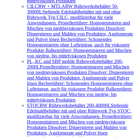
mittelviskosen Produkten
CILCRW + MTLARW Rührwerksbehälter 50-
30000L
Stehende Edelstahlbehälter mit und ohne
Rührwerk Typ CILC, modifizierbar für viele
Anwendungen. Propellerrührer: Homogenisieren und
Mischen von niedrigviskosen Produkten Dissolver:
Dispergieren und Mahlen von Produkten, Agglomerate
und Pulver lösen Becherrührer: Schonendes
Homogenisieren ohne Lufteintrag, auch für viskosere
Produkte Balkenrührer: Homogenisieren und Mischen
von niedrig- bis mittelviskosen Produkten
PL, KC und SBP mobile Rührwerksbehälter 200-
2000L
Propellerrührer: Homogenisieren und Mischen
von niedrigviskosen Produkten Dissolver: Dispergieren
und Mahlen von Produkten, Agglomerate und Pulver
lösen Becherrührer: Schonendes Homogenisieren ohne
Lufteintrag, auch für viskosere Produkte Balkenrührer:
Homogenisieren und Mischen von niedrig- bis
mittelviskosen Produkten
STOCRW Rührwerksbehälter 200-40000L
Stehende
Edelstahlbehälter mit und ohne Rührwerk Typ STOC,
modifizierbar für viele Anwendungen. Propellerrührer:
Homogenisieren und Mischen von niedrigviskosen
Produkten Dissolver: Dispergieren und Mahlen von
Produkten, Agglomerate und Pulver lösen