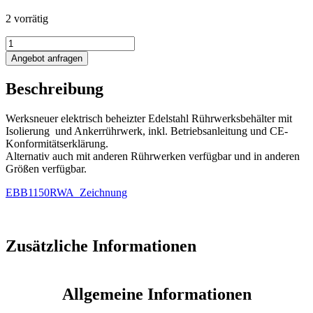
2 vorrätig
1150L
elektrisch
Angebot anfragen
beheizter
Rührwerksbehälter
Beschreibung
mit
Isolierung
und
Werksneuer elektrisch beheizter Edelstahl Rührwerksbehälter mit
Ankerrührwerk
Isolierung und Ankerrührwerk, inkl. Betriebsanleitung und CE-
Menge
Konformitätserklärung.
Alternativ auch mit anderen Rührwerken verfügbar und in anderen
Größen verfügbar.
EBB1150RWA_Zeichnung
Zusätzliche Informationen
Allgemeine Informationen