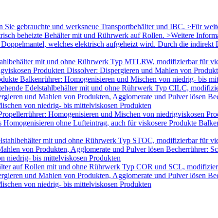
en Sie gebrauchte und werksneue Transportbehälter und IBC. >Für wei
trisch beheizte Behälter mit und Rührwerk auf Rollen. >Weitere Infor
oppelmantel, welches elektrisch aufgeheizt wird. Durch die indirekt B
ahlbehälter mit und ohne Rührwerk Typ MTLRW, modifizierbar für vie
igviskosen Produkten Dissolver: Dispergieren und Mahlen von Produk
odukte Balkenrührer: Homogenisieren und Mischen von niedrig- bis mi
tehende Edelstahlbehälter mit und ohne Rührwerk Typ CILC, modifizie
ergieren und Mahlen von Produkten, Agglomerate und Pulver lösen Bec
schen von niedrig- bis mittelviskosen Produkten
Propellerrührer: Homogenisieren und Mischen von niedrigviskosen Pro
Homogenisieren ohne Lufteintrag, auch für viskosere Produkte Balken
lstahlbehälter mit und ohne Rührwerk Typ STOC, modifizierbar für v
 Mahlen von Produkten, Agglomerate und Pulver lösen Becherrührer: Sc
 niedrig- bis mittelviskosen Produkten
älter auf Rollen mit und ohne Rührwerk Typ COR und SCL, modifizier
ergieren und Mahlen von Produkten, Agglomerate und Pulver lösen Bec
schen von niedrig- bis mittelviskosen Produkten