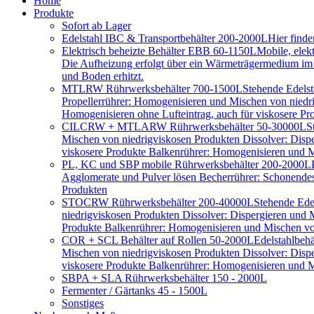
Home
Produkte
Sofort ab Lager
Edelstahl IBC & Transportbehälter 200-2000L
Hier find
Elektrisch beheizte Behälter EBB 60-1150L
Mobile, elek
Die Aufheizung erfolgt über ein Wärmeträgermedium im D
und Boden erhitzt.
MTLRW Rührwerksbehälter 700-1500L
Stehende Edelst
Propellerrührer: Homogenisieren und Mischen von niedr
Homogenisieren ohne Lufteintrag, auch für viskosere Pr
CILCRW + MTLARW Rührwerksbehälter 50-30000L
S
Mischen von niedrigviskosen Produkten Dissolver: Disp
viskosere Produkte Balkenrührer: Homogenisieren und Mi
PL, KC und SBP mobile Rührwerksbehälter 200-2000L
Agglomerate und Pulver lösen Becherrührer: Schonendes 
Produkten
STOCRW Rührwerksbehälter 200-40000L
Stehende Ede
niedrigviskosen Produkten Dissolver: Dispergieren und
Produkte Balkenrührer: Homogenisieren und Mischen von
COR + SCL Behälter auf Rollen 50-2000L
Edelstahlbeh
Mischen von niedrigviskosen Produkten Dissolver: Disp
viskosere Produkte Balkenrührer: Homogenisieren und Mi
SBPA + SLA Rührwerksbehälter 150 - 2000L
Fermenter / Gärtanks 45 - 1500L
Sonstiges