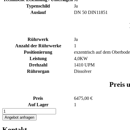
Typenschild
Ja
Auslauf
DN 50 DIN11851
Rührwerk
Ja
Anzahl der Rührwerke
1
Positionierung
exzentrisch auf dem Oberbod
Leistung
4,0KW
Drehzahl
1410 UPM
Rührorgan
Dissolver
Preis 
Preis
6475,00 €
Auf Lager
1
1150L
Edelstahlbehälter
Angebot anfragen
mit
Dissolver
Kontakt