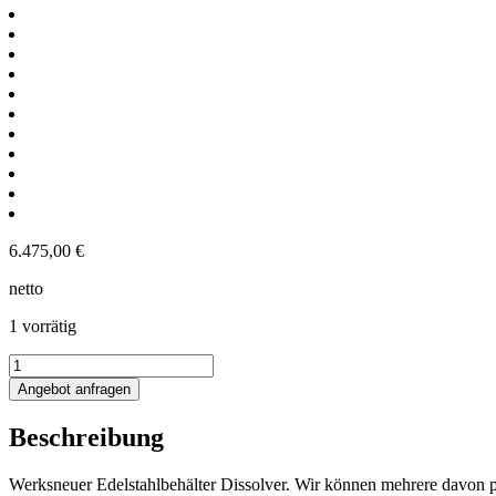
6.475,00
€
netto
1 vorrätig
1150L
Edelstahlbehälter
Angebot anfragen
mit
Dissolver
Beschreibung
Menge
Werksneuer Edelstahlbehälter Dissolver. Wir können mehrere davon p