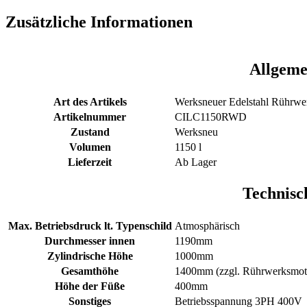
Zusätzliche Informationen
Allgeme
Art des Artikels
Werksneuer Edelstahl Rührwer
Artikelnummer
CILC1150RWD
Zustand
Werksneu
Volumen
1150 l
Lieferzeit
Ab Lager
Technisc
Max. Betriebsdruck lt. Typenschild
Atmosphärisch
Durchmesser innen
1190mm
Zylindrische Höhe
1000mm
Gesamthöhe
1400mm (zzgl. Rührwerksmot
Höhe der Füße
400mm
Sonstiges
Betriebsspannung 3PH 400V