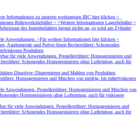
tere Informationen zu unseren werksneuen IBC hier klicken <
mationen Rührwerksbehälter < >Weitere Informationen Lagerbehälter <
eheizung des Innenbehälters brennt nichts an, es wird am Zylinder
le Anwendungen. >Für weitere Informationen hier klicken <
ten, Agglomerate und Pulver lösen Becherrührer: Schonendes
ttelviskosen Produkten
rbar für viele Anwendungen. Propellerrührer: Homogenisieren und
herrührer: Schonendes Homogenisieren ohne Lufteintrag, auch für
dukten Dissolver: Dispergieren und Mahlen von Produkten,
rührer: Homogenisieren und Mischen von niedrig- bis mittelviskosen
iele Anwendungen. Propellerrührer: Homogenisieren und Mischen von
honendes Homogenisieren ohne Lufteintrag, auch für viskosere
bar für viele Anwendungen. Propellerrührer: Homogenisieren und
herrührer: Schonendes Homogenisieren ohne Lufteintrag, auch für