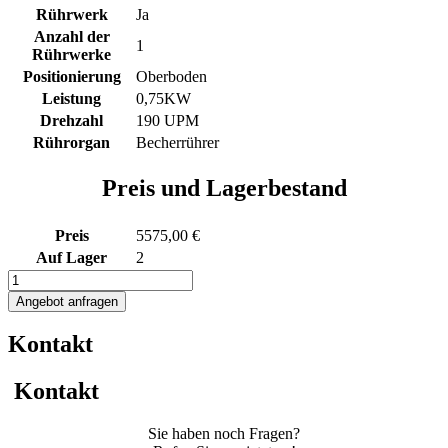
Rührwerk
Ja
Anzahl der
1
Rührwerke
Positionierung
Oberboden
Leistung
0,75KW
Drehzahl
190 UPM
Rührorgan
Becherrührer
Preis und Lagerbestand
Preis
5575,00 €
Auf Lager
2
1000L
Rührwerksbehälter
Angebot anfragen
mit
Becherrührwerk
Kontakt
Menge
Kontakt
Sie haben noch Fragen?