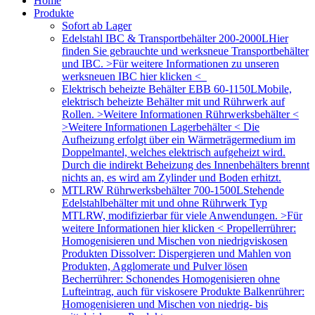
Home
Produkte
Sofort ab Lager
Edelstahl IBC & Transportbehälter 200-2000L
Hier
finden Sie gebrauchte und werksneue Transportbehälter
und IBC. >Für weitere Informationen zu unseren
werksneuen IBC hier klicken <
Elektrisch beheizte Behälter EBB 60-1150L
Mobile,
elektrisch beheizte Behälter mit und Rührwerk auf
Rollen. >Weitere Informationen Rührwerksbehälter <
>Weitere Informationen Lagerbehälter < Die
Aufheizung erfolgt über ein Wärmeträgermedium im
Doppelmantel, welches elektrisch aufgeheizt wird.
Durch die indirekt Beheizung des Innenbehälters brennt
nichts an, es wird am Zylinder und Boden erhitzt.
MTLRW Rührwerksbehälter 700-1500L
Stehende
Edelstahlbehälter mit und ohne Rührwerk Typ
MTLRW, modifizierbar für viele Anwendungen. >Für
weitere Informationen hier klicken < Propellerrührer:
Homogenisieren und Mischen von niedrigviskosen
Produkten Dissolver: Dispergieren und Mahlen von
Produkten, Agglomerate und Pulver lösen
Becherrührer: Schonendes Homogenisieren ohne
Lufteintrag, auch für viskosere Produkte Balkenrührer:
Homogenisieren und Mischen von niedrig- bis