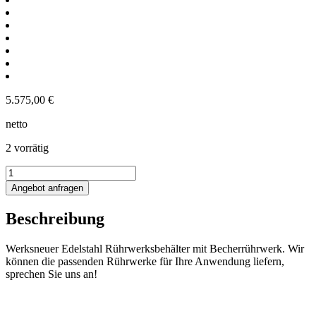
5.575,00
€
netto
2 vorrätig
1000L
Rührwerksbehälter
Angebot anfragen
mit
Becherrührwerk
Beschreibung
Menge
Werksneuer Edelstahl Rührwerksbehälter mit Becherrührwerk. Wir
können die passenden Rührwerke für Ihre Anwendung liefern,
sprechen Sie uns an!