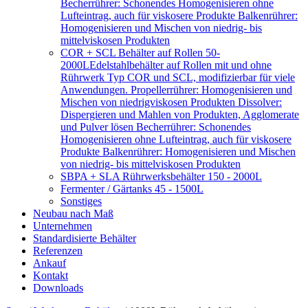
Becherrührer: Schonendes Homogenisieren ohne
Lufteintrag, auch für viskosere Produkte Balkenrührer:
Homogenisieren und Mischen von niedrig- bis
mittelviskosen Produkten
COR + SCL Behälter auf Rollen 50-
2000L
Edelstahlbehälter auf Rollen mit und ohne
Rührwerk Typ COR und SCL, modifizierbar für viele
Anwendungen. Propellerrührer: Homogenisieren und
Mischen von niedrigviskosen Produkten Dissolver:
Dispergieren und Mahlen von Produkten, Agglomerate
und Pulver lösen Becherrührer: Schonendes
Homogenisieren ohne Lufteintrag, auch für viskosere
Produkte Balkenrührer: Homogenisieren und Mischen
von niedrig- bis mittelviskosen Produkten
SBPA + SLA Rührwerksbehälter 150 - 2000L
Fermenter / Gärtanks 45 - 1500L
Sonstiges
Neubau nach Maß
Unternehmen
Standardisierte Behälter
Referenzen
Ankauf
Kontakt
Downloads