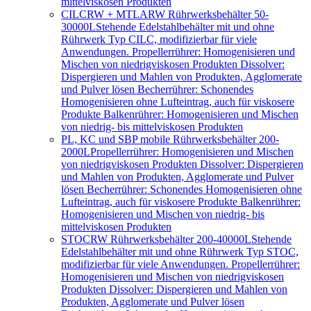
mittelviskosen Produkten
CILCRW + MTLARW Rührwerksbehälter 50-
30000L
Stehende Edelstahlbehälter mit und ohne
Rührwerk Typ CILC, modifizierbar für viele
Anwendungen. Propellerrührer: Homogenisieren und
Mischen von niedrigviskosen Produkten Dissolver:
Dispergieren und Mahlen von Produkten, Agglomerate
und Pulver lösen Becherrührer: Schonendes
Homogenisieren ohne Lufteintrag, auch für viskosere
Produkte Balkenrührer: Homogenisieren und Mischen
von niedrig- bis mittelviskosen Produkten
PL, KC und SBP mobile Rührwerksbehälter 200-
2000L
Propellerrührer: Homogenisieren und Mischen
von niedrigviskosen Produkten Dissolver: Dispergieren
und Mahlen von Produkten, Agglomerate und Pulver
lösen Becherrührer: Schonendes Homogenisieren ohne
Lufteintrag, auch für viskosere Produkte Balkenrührer:
Homogenisieren und Mischen von niedrig- bis
mittelviskosen Produkten
STOCRW Rührwerksbehälter 200-40000L
Stehende
Edelstahlbehälter mit und ohne Rührwerk Typ STOC,
modifizierbar für viele Anwendungen. Propellerrührer:
Homogenisieren und Mischen von niedrigviskosen
Produkten Dissolver: Dispergieren und Mahlen von
Produkten, Agglomerate und Pulver lösen