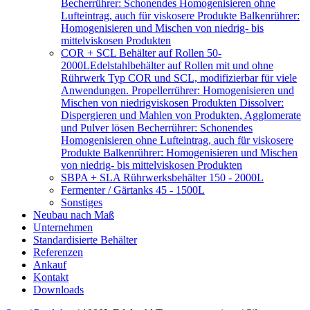
Becherrührer: Schonendes Homogenisieren ohne
Lufteintrag, auch für viskosere Produkte Balkenrührer:
Homogenisieren und Mischen von niedrig- bis
mittelviskosen Produkten
COR + SCL Behälter auf Rollen 50-
2000L
Edelstahlbehälter auf Rollen mit und ohne
Rührwerk Typ COR und SCL, modifizierbar für viele
Anwendungen. Propellerrührer: Homogenisieren und
Mischen von niedrigviskosen Produkten Dissolver:
Dispergieren und Mahlen von Produkten, Agglomerate
und Pulver lösen Becherrührer: Schonendes
Homogenisieren ohne Lufteintrag, auch für viskosere
Produkte Balkenrührer: Homogenisieren und Mischen
von niedrig- bis mittelviskosen Produkten
SBPA + SLA Rührwerksbehälter 150 - 2000L
Fermenter / Gärtanks 45 - 1500L
Sonstiges
Neubau nach Maß
Unternehmen
Standardisierte Behälter
Referenzen
Ankauf
Kontakt
Downloads