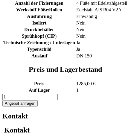
Anzahl der Fixierungen
4 Füße mit Edelstahlgestell
Werkstoff Füße/Rollen
Edelstahl AISI304 V2A
Ausführung
Einwandig
Isoliert
Nein
Druckbehälter
Nein
Sprühkopf (CIP)
Nein
Technische Zeichnung / Unterlagen
Ja
Typenschild
Ja
Auslauf
DN 150
Preis und Lagerbestand
Preis
1285,00 €
Auf Lager
1
1000L
Edelstahl
Angebot anfragen
Transportcontainer
/
Kontakt
Silo
Menge
Kontakt