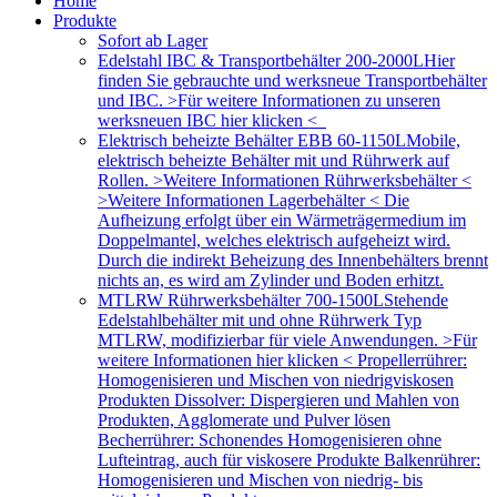
Home
Produkte
Sofort ab Lager
Edelstahl IBC & Transportbehälter 200-2000L
Hier
finden Sie gebrauchte und werksneue Transportbehälter
und IBC. >Für weitere Informationen zu unseren
werksneuen IBC hier klicken <
Elektrisch beheizte Behälter EBB 60-1150L
Mobile,
elektrisch beheizte Behälter mit und Rührwerk auf
Rollen. >Weitere Informationen Rührwerksbehälter <
>Weitere Informationen Lagerbehälter < Die
Aufheizung erfolgt über ein Wärmeträgermedium im
Doppelmantel, welches elektrisch aufgeheizt wird.
Durch die indirekt Beheizung des Innenbehälters brennt
nichts an, es wird am Zylinder und Boden erhitzt.
MTLRW Rührwerksbehälter 700-1500L
Stehende
Edelstahlbehälter mit und ohne Rührwerk Typ
MTLRW, modifizierbar für viele Anwendungen. >Für
weitere Informationen hier klicken < Propellerrührer:
Homogenisieren und Mischen von niedrigviskosen
Produkten Dissolver: Dispergieren und Mahlen von
Produkten, Agglomerate und Pulver lösen
Becherrührer: Schonendes Homogenisieren ohne
Lufteintrag, auch für viskosere Produkte Balkenrührer:
Homogenisieren und Mischen von niedrig- bis