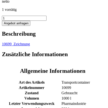
netto
1 vorrätig
1000L
Edelstahl
Angebot anfragen
Transportcontainer
/
Beschreibung
Silo
Menge
10699_Zeichnung
Zusätzliche Informationen
Allgemeine Informationen
Art des Artikels
Transportcontainer
Artikelnummer
10699
Zustand
Gebraucht
Volumen
1000 l
Letzter Verwendungszweck
Pharmaindustrie