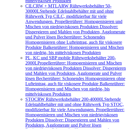
mittelviskosen Produkten
CILCRW + MTLARW Rührwerksbehälter 50-
30000L
Stehende Edelstahlbehälter mit und ohne
Rührwerk Typ CILC, modifizierbar für viele
Anwendungen. Propellerrührer: Homogenisieren und
Mischen von niedrigviskosen Produkten Dissolver:
Dispergieren und Mahlen von Produkten, Agglomerate
und Pulver lösen Becherrührer: Schonendes
Homogenisieren ohne Lufteintrag, auch für viskosere
Produkte Balkenrührer: Homogenisieren und Mischen
von niedrig- bis mittelviskosen Produkten
PL, KC und SBP mobile Rührwerksbehälter 200-
2000L
Propellerrührer: Homogenisieren und Mischen
von niedrigviskosen Produkten Dissolver: Dispergieren
und Mahlen von Produkten, Agglomerate und Pulver
lösen Becherrührer: Schonendes Homogenisieren ohne
Lufteintrag, auch für viskosere Produkte Balkenrührer:
Homogenisieren und Mischen von niedrig- bis
mittelviskosen Produkten
STOCRW Rührwerksbehälter 200-40000L
Stehende
Edelstahlbehälter mit und ohne Rührwerk Typ STOC,
modifizierbar für viele Anwendungen. Propellerrührer:
Homogenisieren und Mischen von niedrigviskosen
Produkten Dissolver: Dispergieren und Mahlen von
Produkten, Agglomerate und Pulver lösen