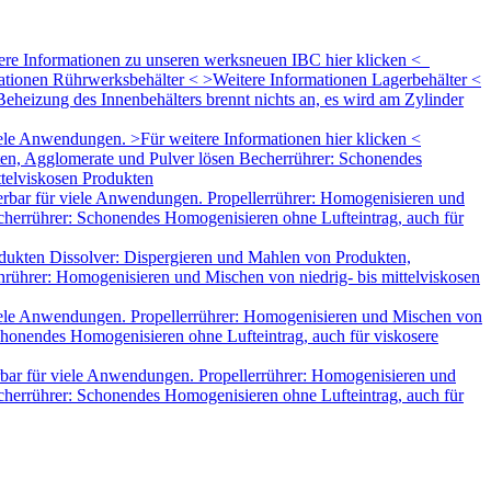
tere Informationen zu unseren werksneuen IBC hier klicken <
mationen Rührwerksbehälter < >Weitere Informationen Lagerbehälter <
eheizung des Innenbehälters brennt nichts an, es wird am Zylinder
le Anwendungen. >Für weitere Informationen hier klicken <
ten, Agglomerate und Pulver lösen Becherrührer: Schonendes
ttelviskosen Produkten
rbar für viele Anwendungen. Propellerrührer: Homogenisieren und
herrührer: Schonendes Homogenisieren ohne Lufteintrag, auch für
dukten Dissolver: Dispergieren und Mahlen von Produkten,
rührer: Homogenisieren und Mischen von niedrig- bis mittelviskosen
iele Anwendungen. Propellerrührer: Homogenisieren und Mischen von
honendes Homogenisieren ohne Lufteintrag, auch für viskosere
bar für viele Anwendungen. Propellerrührer: Homogenisieren und
herrührer: Schonendes Homogenisieren ohne Lufteintrag, auch für