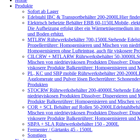
Home
Produkte
Sofort ab Lager
Edelstahl IBC & Transportbehälter 200-2000L
Hier find
Elektrisch beheizte Behälter EBB 60-1150L
Mobile, elek
Die Aufheizung erfolgt über ein Wärmeträgermedium im D
und Boden erhitzt.
MTLRW Rührwerksbehälter 700-1500L
Stehende Edelst
Propellerrührer: Homogenisieren und Mischen von niedr
Homogenisieren ohne Lufteintrag, auch für viskosere Pr
CILCRW + MTLARW Rührwerksbehälter 50-30000L
S
Mischen von niedrigviskosen Produkten Dissolver: Disp
viskosere Produkte Balkenrührer: Homogenisieren und Mi
PL, KC und SBP mobile Rührwerksbehälter 200-2000L
Agglomerate und Pulver lösen Becherrührer: Schonendes 
Produkten
STOCRW Rührwerksbehälter 200-40000L
Stehende Ede
niedrigviskosen Produkten Dissolver: Dispergieren und
Produkte Balkenrührer: Homogenisieren und Mischen von
COR + SCL Behälter auf Rollen 50-2000L
Edelstahlbeh
Mischen von niedrigviskosen Produkten Dissolver: Disp
viskosere Produkte Balkenrührer: Homogenisieren und Mi
SBPA + SLA Rührwerksbehälter 150 - 2000L
Fermenter / Gärtanks 45 - 1500L
Sonstiges