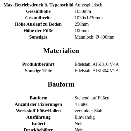
Max. Betriebsdruck lt. Typenschild
Atmosphärisch
Gesamthöhe
1650mm
Gesamtbreite
1030x1230mm
Höhe Auslauf zu Boden
250mm
Höhe der Füße
100mm
Sonstiges
Mannloch: Ø 400mm
Materialien
Produktberührt
Edelstahl AISI316 V4A
Sonstige Teile
Edelstahl AISI304 V2A
Bauform
Bauform
Stehend auf Füßen
Anzahl der Fixierungen
4 Füße
Werkstoff Füße/Rollen
verzinkter Stahl
Ausführung
Einwandig
Isoliert
Nein
Druckbehälter
Nein