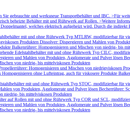
en Sie gebrauchte und werksneue Transportbehälter und IBC. >Für wei
trisch beheizte Behälter mit und Rührwerk auf Rollen. >Weitere Infor
oppelmantel, welches elektrisch aufgeheizt wird. Durch die indirekt B
ahlbehälter mit und ohne Rührwerk Typ MTLRW, modifizierbar für vie
igviskosen Produkten Dissolver: Dispergieren und Mahlen von Produk
odukte Balkenrührer: Homogenisieren und Mischen von niedrig- bis mi
tehende Edelstahlbehälter mit und ohne Rührwerk Typ CILC, modifizie
ergieren und Mahlen von Produkten, Agglomerate und Pulver lösen Bec
schen von niedrig- bis mittelviskosen Produkten
Propellerrührer: Homogenisieren und Mischen von niedrigviskosen Pro
Homogenisieren ohne Lufteintrag, auch für viskosere Produkte Balken
lstahlbehälter mit und ohne Rührwerk Typ STOC, modifizierbar für v
 Mahlen von Produkten, Agglomerate und Pulver lösen Becherrührer: Sc
 niedrig- bis mittelviskosen Produkten
älter auf Rollen mit und ohne Rührwerk Typ COR und SCL, modifizier
ergieren und Mahlen von Produkten, Agglomerate und Pulver lösen Bec
schen von niedrig- bis mittelviskosen Produkten