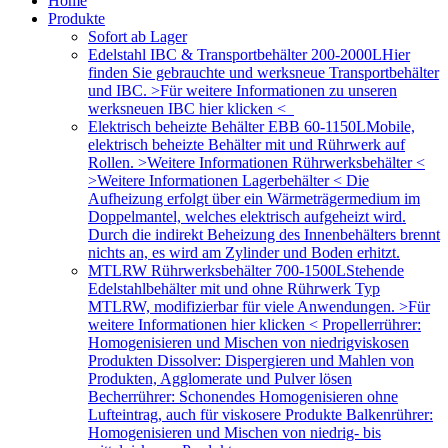
Home
Produkte
Sofort ab Lager
Edelstahl IBC & Transportbehälter 200-2000L
Hier
finden Sie gebrauchte und werksneue Transportbehälter
und IBC. >Für weitere Informationen zu unseren
werksneuen IBC hier klicken <
Elektrisch beheizte Behälter EBB 60-1150L
Mobile,
elektrisch beheizte Behälter mit und Rührwerk auf
Rollen. >Weitere Informationen Rührwerksbehälter <
>Weitere Informationen Lagerbehälter < Die
Aufheizung erfolgt über ein Wärmeträgermedium im
Doppelmantel, welches elektrisch aufgeheizt wird.
Durch die indirekt Beheizung des Innenbehälters brennt
nichts an, es wird am Zylinder und Boden erhitzt.
MTLRW Rührwerksbehälter 700-1500L
Stehende
Edelstahlbehälter mit und ohne Rührwerk Typ
MTLRW, modifizierbar für viele Anwendungen. >Für
weitere Informationen hier klicken < Propellerrührer:
Homogenisieren und Mischen von niedrigviskosen
Produkten Dissolver: Dispergieren und Mahlen von
Produkten, Agglomerate und Pulver lösen
Becherrührer: Schonendes Homogenisieren ohne
Lufteintrag, auch für viskosere Produkte Balkenrührer:
Homogenisieren und Mischen von niedrig- bis