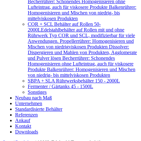
Becherrührer: Schonendes Homogenisieren ohne
Lufteintrag, auch für viskosere Produkte Balkenrührer:
Homogenisieren und Mischen von niedrig- bis
mittelviskosen Produkten
COR + SCL Behälter auf Rollen 50-
2000L
Edelstahlbehälter auf Rollen mit und ohne
Rührwerk Typ COR und SCL, modifizierbar für viele
Anwendungen. Propellerrührer: Homogenisieren und
Mischen von niedrigviskosen Produkten Dissolver:
Dispergieren und Mahlen von Produkten, Agglomerate
und Pulver lösen Becherrührer: Schonendes
Homogenisieren ohne Lufteintrag, auch für viskosere
Produkte Balkenrührer: Homogenisieren und Mischen
von niedrig- bis mittelviskosen Produkten
SBPA + SLA Rührwerksbehälter 150 - 2000L
Fermenter / Gärtanks 45 - 1500L
Sonstiges
Neubau nach Maß
Unternehmen
Standardisierte Behälter
Referenzen
Ankauf
Kontakt
Downloads