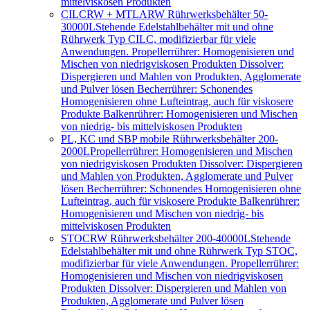
mittelviskosen Produkten
CILCRW + MTLARW Rührwerksbehälter 50-
30000L
Stehende Edelstahlbehälter mit und ohne
Rührwerk Typ CILC, modifizierbar für viele
Anwendungen. Propellerrührer: Homogenisieren und
Mischen von niedrigviskosen Produkten Dissolver:
Dispergieren und Mahlen von Produkten, Agglomerate
und Pulver lösen Becherrührer: Schonendes
Homogenisieren ohne Lufteintrag, auch für viskosere
Produkte Balkenrührer: Homogenisieren und Mischen
von niedrig- bis mittelviskosen Produkten
PL, KC und SBP mobile Rührwerksbehälter 200-
2000L
Propellerrührer: Homogenisieren und Mischen
von niedrigviskosen Produkten Dissolver: Dispergieren
und Mahlen von Produkten, Agglomerate und Pulver
lösen Becherrührer: Schonendes Homogenisieren ohne
Lufteintrag, auch für viskosere Produkte Balkenrührer:
Homogenisieren und Mischen von niedrig- bis
mittelviskosen Produkten
STOCRW Rührwerksbehälter 200-40000L
Stehende
Edelstahlbehälter mit und ohne Rührwerk Typ STOC,
modifizierbar für viele Anwendungen. Propellerrührer:
Homogenisieren und Mischen von niedrigviskosen
Produkten Dissolver: Dispergieren und Mahlen von
Produkten, Agglomerate und Pulver lösen