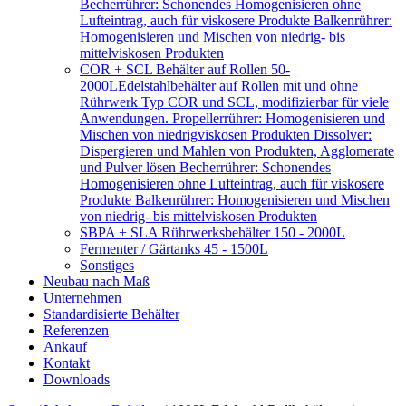
Becherrührer: Schonendes Homogenisieren ohne
Lufteintrag, auch für viskosere Produkte Balkenrührer:
Homogenisieren und Mischen von niedrig- bis
mittelviskosen Produkten
COR + SCL Behälter auf Rollen 50-
2000L
Edelstahlbehälter auf Rollen mit und ohne
Rührwerk Typ COR und SCL, modifizierbar für viele
Anwendungen. Propellerrührer: Homogenisieren und
Mischen von niedrigviskosen Produkten Dissolver:
Dispergieren und Mahlen von Produkten, Agglomerate
und Pulver lösen Becherrührer: Schonendes
Homogenisieren ohne Lufteintrag, auch für viskosere
Produkte Balkenrührer: Homogenisieren und Mischen
von niedrig- bis mittelviskosen Produkten
SBPA + SLA Rührwerksbehälter 150 - 2000L
Fermenter / Gärtanks 45 - 1500L
Sonstiges
Neubau nach Maß
Unternehmen
Standardisierte Behälter
Referenzen
Ankauf
Kontakt
Downloads