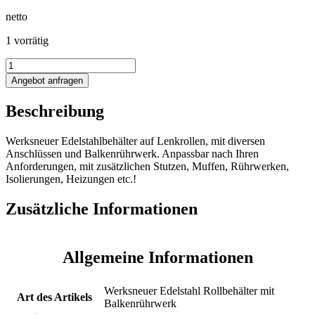
netto
1 vorrätig
1000L
Edelstahl
Angebot anfragen
Rollbehälter
mit
Beschreibung
Balkenrührwerk
Menge
Werksneuer Edelstahlbehälter auf Lenkrollen, mit diversen
Anschlüssen und Balkenrührwerk. Anpassbar nach Ihren
Anforderungen, mit zusätzlichen Stutzen, Muffen, Rührwerken,
Isolierungen, Heizungen etc.!
Zusätzliche Informationen
Allgemeine Informationen
Werksneuer Edelstahl Rollbehälter mit
Art des Artikels
Balkenrührwerk