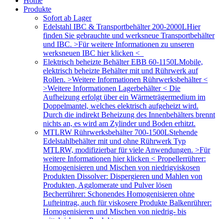
Home
Produkte
Sofort ab Lager
Edelstahl IBC & Transportbehälter 200-2000L
Hier
finden Sie gebrauchte und werksneue Transportbehälter
und IBC. >Für weitere Informationen zu unseren
werksneuen IBC hier klicken <
Elektrisch beheizte Behälter EBB 60-1150L
Mobile,
elektrisch beheizte Behälter mit und Rührwerk auf
Rollen. >Weitere Informationen Rührwerksbehälter <
>Weitere Informationen Lagerbehälter < Die
Aufheizung erfolgt über ein Wärmeträgermedium im
Doppelmantel, welches elektrisch aufgeheizt wird.
Durch die indirekt Beheizung des Innenbehälters brennt
nichts an, es wird am Zylinder und Boden erhitzt.
MTLRW Rührwerksbehälter 700-1500L
Stehende
Edelstahlbehälter mit und ohne Rührwerk Typ
MTLRW, modifizierbar für viele Anwendungen. >Für
weitere Informationen hier klicken < Propellerrührer:
Homogenisieren und Mischen von niedrigviskosen
Produkten Dissolver: Dispergieren und Mahlen von
Produkten, Agglomerate und Pulver lösen
Becherrührer: Schonendes Homogenisieren ohne
Lufteintrag, auch für viskosere Produkte Balkenrührer:
Homogenisieren und Mischen von niedrig- bis