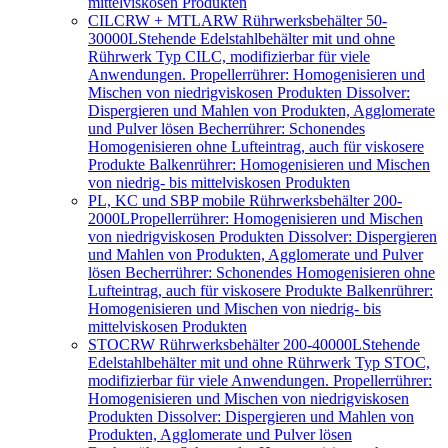
mittelviskosen Produkten
CILCRW + MTLARW Rührwerksbehälter 50-
30000L
Stehende Edelstahlbehälter mit und ohne
Rührwerk Typ CILC, modifizierbar für viele
Anwendungen. Propellerrührer: Homogenisieren und
Mischen von niedrigviskosen Produkten Dissolver:
Dispergieren und Mahlen von Produkten, Agglomerate
und Pulver lösen Becherrührer: Schonendes
Homogenisieren ohne Lufteintrag, auch für viskosere
Produkte Balkenrührer: Homogenisieren und Mischen
von niedrig- bis mittelviskosen Produkten
PL, KC und SBP mobile Rührwerksbehälter 200-
2000L
Propellerrührer: Homogenisieren und Mischen
von niedrigviskosen Produkten Dissolver: Dispergieren
und Mahlen von Produkten, Agglomerate und Pulver
lösen Becherrührer: Schonendes Homogenisieren ohne
Lufteintrag, auch für viskosere Produkte Balkenrührer:
Homogenisieren und Mischen von niedrig- bis
mittelviskosen Produkten
STOCRW Rührwerksbehälter 200-40000L
Stehende
Edelstahlbehälter mit und ohne Rührwerk Typ STOC,
modifizierbar für viele Anwendungen. Propellerrührer:
Homogenisieren und Mischen von niedrigviskosen
Produkten Dissolver: Dispergieren und Mahlen von
Produkten, Agglomerate und Pulver lösen