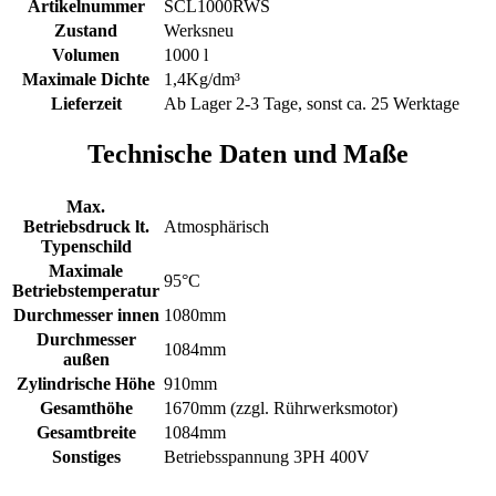
Artikelnummer
SCL1000RWS
Zustand
Werksneu
Volumen
1000 l
Maximale Dichte
1,4Kg/dm³
Lieferzeit
Ab Lager 2-3 Tage, sonst ca. 25 Werktage
Technische Daten und Maße
Max.
Betriebsdruck lt.
Atmosphärisch
Typenschild
Maximale
95°C
Betriebstemperatur
Durchmesser innen
1080mm
Durchmesser
1084mm
außen
Zylindrische Höhe
910mm
Gesamthöhe
1670mm (zzgl. Rührwerksmotor)
Gesamtbreite
1084mm
Sonstiges
Betriebsspannung 3PH 400V